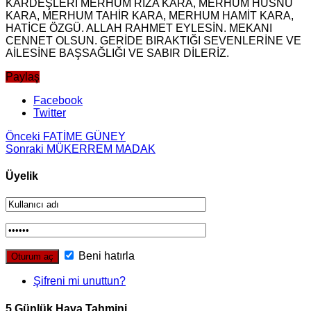
KARDEŞLERİ MERHUM RIZA KARA, MERHUM HÜSNÜ
KARA, MERHUM TAHİR KARA, MERHUM HAMİT KARA,
HATİCE ÖZGÜ. ALLAH RAHMET EYLESİN. MEKANI
CENNET OLSUN. GERİDE BIRAKTIĞI SEVENLERİNE VE
AİLESİNE BAŞSAĞLIĞI VE SABIR DİLERİZ.
Paylaş
Facebook
Twitter
Önceki
FATİME GÜNEY
Sonraki
MÜKERREM MADAK
Üyelik
Beni hatırla
Şifreni mi unuttun?
5 Günlük Hava Tahmini