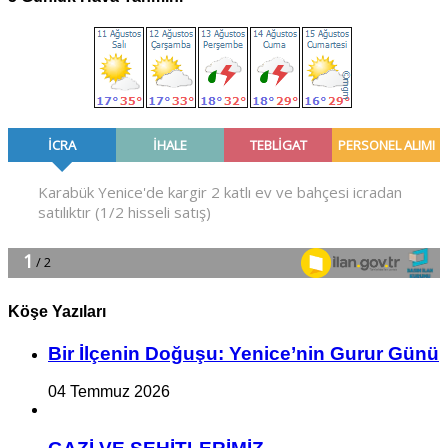
Köşe Yazıları
Bir İlçe­nin Do­ğu­şu: Ye­ni­ce’nin Gurur Günü
04 Temmuz 2026