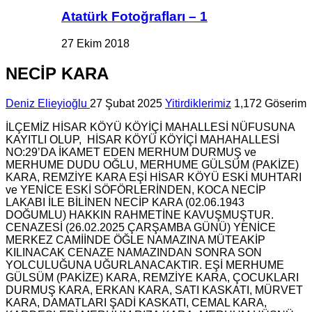
Atatürk Fotoğrafları – 1
27 Ekim 2018
NECİP KARA
Deniz Elieyioğlu
27 Şubat 2025
Yitirdiklerimiz
1,172 Göserim
İLÇEMİZ HİSAR KÖYÜ KÖYİÇİ MAHALLESİ NÜFUSUNA
KAYITLI OLUP, HİSAR KÖYÜ KÖYİÇİ MAHAHALLESİ
NO:29’DA İKAMET EDEN MERHUM DURMUŞ ve
MERHUME DUDU OĞLU, MERHUME GÜLSÜM (PAKİZE)
KARA, REMZİYE KARA EŞİ HİSAR KÖYÜ ESKİ MUHTARI
ve YENİCE ESKİ SÖFÖRLERİNDEN, KOCA NECİP
LAKABI İLE BİLİNEN NECİP KARA (02.06.1943
DOĞUMLU) HAKKIN RAHMETİNE KAVUŞMUŞTUR.
CENAZESİ (26.02.2025 ÇARŞAMBA GÜNÜ) YENİCE
MERKEZ CAMİİNDE ÖĞLE NAMAZINA MÜTEAKİP
KILINACAK CENAZE NAMAZINDAN SONRA SON
YOLCULUĞUNA UĞURLANACAKTIR. EŞİ MERHUME
GÜLSÜM (PAKİZE) KARA, REMZİYE KARA, ÇOCUKLARI
DURMUŞ KARA, ERKAN KARA, SATI KASKATI, MÜRVET
KARA, DAMATLARI ŞADİ KASKATI, CEMAL KARA,