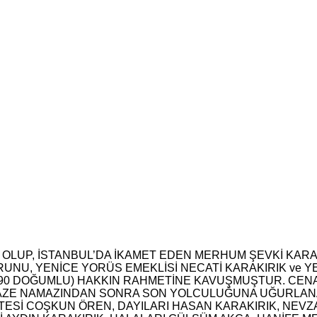
 OLUP, İSTANBUL’DA İKAMET EDEN MERHUM ŞEVKİ KARA
UNU, YENİCE YORÜS EMEKLİSİ NECATİ KARAKIRIK ve Y
12.1990 DOĞUMLU) HAKKIN RAHMETİNE KAVUŞMUŞTUR. CEN
NAZE NAMAZINDAN SONRA SON YOLCULUĞUNA UĞURLANAC
NİŞTESİ COŞKUN ÖREN, DAYILARI HASAN KARAKIRIK, NEV