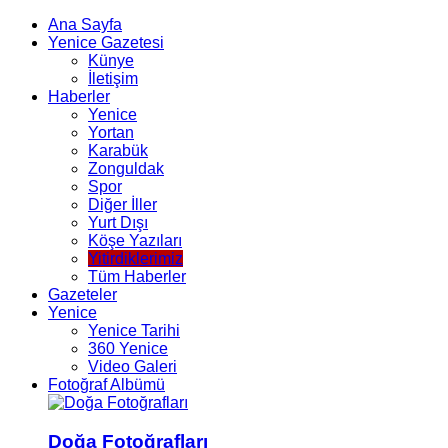
Ana Sayfa
Yenice Gazetesi
Künye
İletişim
Haberler
Yenice
Yortan
Karabük
Zonguldak
Spor
Diğer İller
Yurt Dışı
Köşe Yazıları
Yitirdiklerimiz
Tüm Haberler
Gazeteler
Yenice
Yenice Tarihi
360 Yenice
Video Galeri
Fotoğraf Albümü
Doğa Fotoğrafları