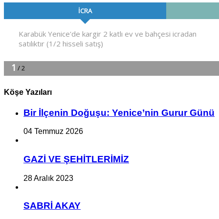
Köşe Yazıları
Bir İlçe­nin Do­ğu­şu: Ye­ni­ce’nin Gurur Günü
04 Temmuz 2026
GAZİ VE ŞEHİTLERİMİZ
28 Aralık 2023
SABRİ AKAY