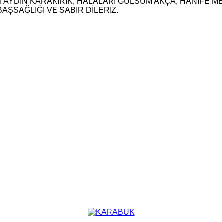
ELİ AYDIN KARAKIRIK, HALALARI GÜLSÜM AKÇA, HANİFE
AŞSAĞLIĞI VE SABIR DİLERİZ.