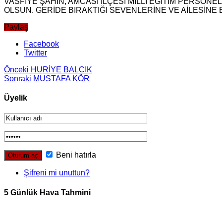
VASFİYE ŞAHİN, AMCASI İLÇESİ MİLLİ EĞİTİM PERSON
OLSUN. GERİDE BIRAKTIĞI SEVENLERİNE VE AİLESİNE B
Paylaş
Facebook
Twitter
Önceki
HURİYE BALCIK
Sonraki
MUSTAFA KÖR
Üyelik
Beni hatırla
Şifreni mi unuttun?
5 Günlük Hava Tahmini