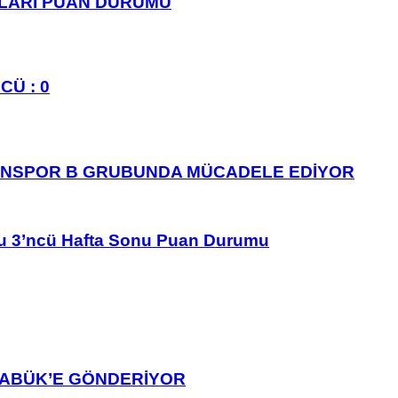
PLARI PUAN DURUMU
CÜ : 0
ANSPOR B GRUBUNDA MÜCADELE EDİYOR
u 3’ncü Hafta Sonu Puan Durumu
ARABÜK’E GÖNDERİYOR