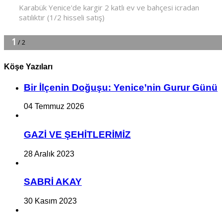
Köşe Yazıları
Bir İlçe­nin Do­ğu­şu: Ye­ni­ce’nin Gurur Günü
04 Temmuz 2026
GAZİ VE ŞEHİTLERİMİZ
28 Aralık 2023
SABRİ AKAY
30 Kasım 2023