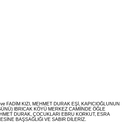
e FADİM KIZI, MEHMET DURAK EŞİ, KAPICIOĞLUNUN
 GÜNÜ) IBRICAK KÖYÜ MERKEZ CAMİİNDE ÖĞLE
HMET DURAK, ÇOCUKLARI EBRU KORKUT, ESRA
SİNE BAŞSAĞLIĞI VE SABIR DİLERİZ.