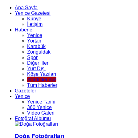
Ana Sayfa
Yenice Gazetesi
Künye
İletişim
Haberler
Yenice
Yortan
Karabük
Zonguldak
Spor
Diğer İller
Yurt Dışı
Köşe Yazıları
Yitirdiklerimiz
Tüm Haberler
Gazeteler
Yenice
Yenice Tarihi
360 Yenice
Video Galeri
Fotoğraf Albümü
Doğa Fotoğrafları