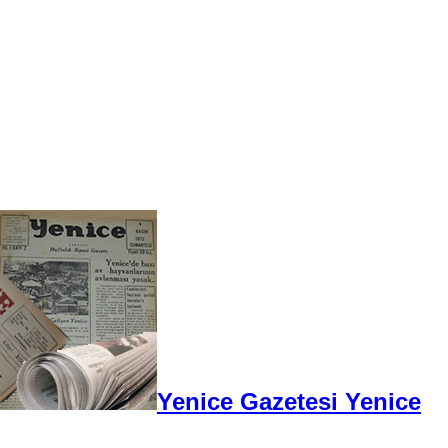
Yenice Gazetesi Yenice