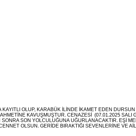
KAYITLI OLUP, KARABÜK İLİNDE İKAMET EDEN DURSUN v
 RAHMETİNE KAVUŞMUŞTUR. CENAZESİ (07.01.2025 SALI
N SONRA SON YOLCULUĞUNA UĞURLANACAKTIR. EŞİ ME
ENNET OLSUN. GERİDE BIRAKTIĞI SEVENLERİNE VE AİLE