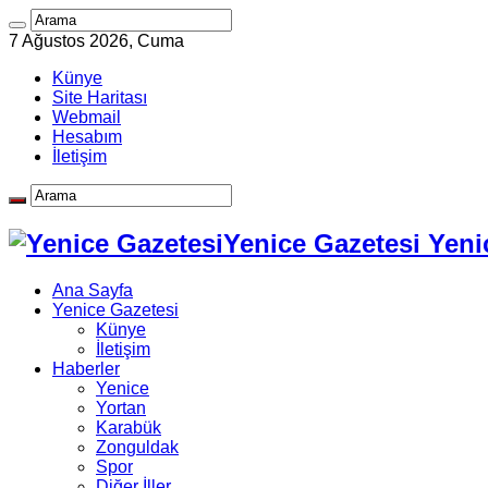
7 Ağustos 2026, Cuma
Künye
Site Haritası
Webmail
Hesabım
İletişim
Yenice Gazetesi Yeni
Ana Sayfa
Yenice Gazetesi
Künye
İletişim
Haberler
Yenice
Yortan
Karabük
Zonguldak
Spor
Diğer İller