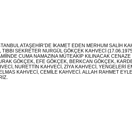
 İSTANBUL ATAŞEHİR’DE İKAMET EDEN MERHUM SALİH KA
 TIBBI SEKRETER NURGÜL GÖKÇEK KAHVECİ (17.06.19
 CAMİİNDE CUMA NAMAZINA MÜTEAKİP KILINACAK CENA
URAK GÖKÇEK, EFE GÖKÇEK, BERKCAN GÖKÇEK, KARDE
Cİ, NURETTİN KAHVECİ, ZİYA KAHVECİ, YENGELERİ E
ELMAS KAHVECİ, CEMİLE KAHVECİ. ALLAH RAHMET EYLE
İZ.