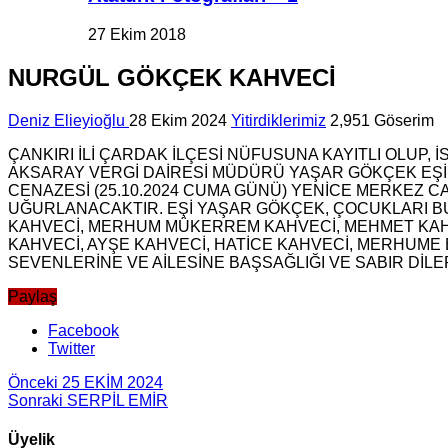
27 Ekim 2018
NURGÜL GÖKÇEK KAHVECİ
Deniz Elieyioğlu
28 Ekim 2024
Yitirdiklerimiz
2,951 Göserim
ÇANKIRI İLİ ÇARDAK İLÇESİ NÜFUSUNA KAYITLI OLUP,
AKSARAY VERGİ DAİRESİ MÜDÜRÜ YAŞAR GÖKÇEK EŞİ,
CENAZESİ (25.10.2024 CUMA GÜNÜ) YENİCE MERKEZ
UĞURLANACAKTIR. EŞİ YAŞAR GÖKÇEK, ÇOCUKLARI B
KAHVECİ, MERHUM MÜKERREM KAHVECİ, MEHMET KAHVE
KAHVECİ, AYŞE KAHVECİ, HATİCE KAHVECİ, MERHUME 
SEVENLERİNE VE AİLESİNE BAŞSAĞLIĞI VE SABIR DİLER
Paylaş
Facebook
Twitter
Önceki
25 EKİM 2024
Sonraki
SERPİL EMİR
Üyelik