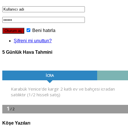
Beni hatırla
Şifreni mi unuttun?
5 Günlük Hava Tahmini
Köşe Yazıları