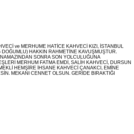
HVECİ ve MERHUME HATİCE KAHVECİ KIZI, İSTANBUL
75 DOĞUMLU) HAKKIN RAHMETİNE KAVUŞMUŞTUR.
ZE NAMAZINDAN SONRA SON YOLCULUĞUNA
ŞLERİ MERHUM FATMA EMDİ, SALİH KAHVECİ, DURSUN
MEKLİ HEMŞİRE İHSANE KAHVECİ ÇANAKCI, EMİNE
SİN. MEKANI CENNET OLSUN. GERİDE BIRAKTIĞI