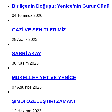
Bir İlçe­nin Do­ğu­şu: Ye­ni­ce’nin Gurur Günü
04 Temmuz 2026
GAZİ VE ŞEHİTLERİMİZ
28 Aralık 2023
SABRİ AKAY
30 Kasım 2023
MÜKELLEFİYET VE YENİCE
07 Ağustos 2023
ŞİMDİ ÖZELEŞTİRİ ZAMANI
12 Haziran 2023