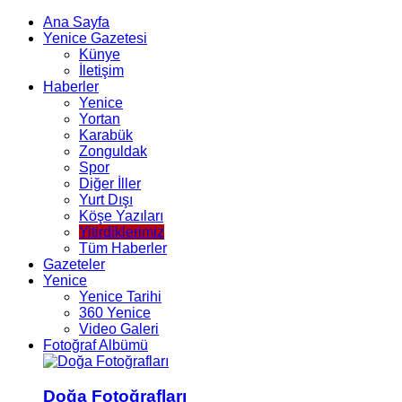
Ana Sayfa
Yenice Gazetesi
Künye
İletişim
Haberler
Yenice
Yortan
Karabük
Zonguldak
Spor
Diğer İller
Yurt Dışı
Köşe Yazıları
Yitirdiklerimiz
Tüm Haberler
Gazeteler
Yenice
Yenice Tarihi
360 Yenice
Video Galeri
Fotoğraf Albümü
Doğa Fotoğrafları