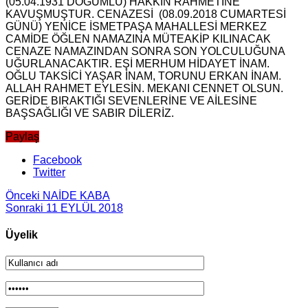
(05.04.1931 DOĞUMLU) HAKKIN RAHMETİNE
KAVUŞMUŞTUR. CENAZESİ (08.09.2018 CUMARTESİ
GÜNÜ) YENİCE İSMETPAŞA MAHALLESİ MERKEZ
CAMİDE ÖĞLEN NAMAZINA MÜTEAKİP KILINACAK
CENAZE NAMAZINDAN SONRA SON YOLCULUĞUNA
UĞURLANACAKTIR. EŞİ MERHUM HİDAYET İNAM.
OĞLU TAKSİCİ YAŞAR İNAM, TORUNU ERKAN İNAM.
ALLAH RAHMET EYLESİN. MEKANI CENNET OLSUN.
GERİDE BIRAKTIĞI SEVENLERİNE VE AİLESİNE
BAŞSAĞLIĞI VE SABIR DİLERİZ.
Paylaş
Facebook
Twitter
Önceki
NAİDE KABA
Sonraki
11 EYLÜL 2018
Üyelik