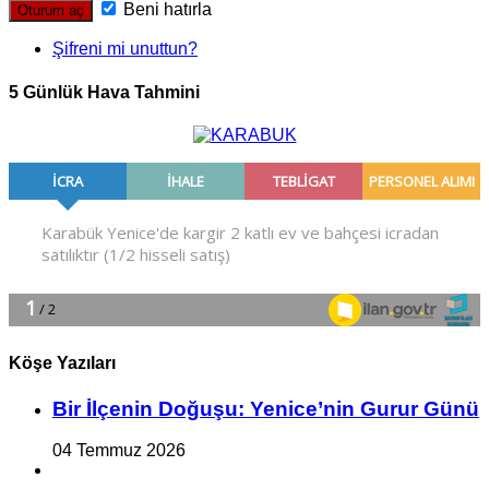
Beni hatırla
Şifreni mi unuttun?
5 Günlük Hava Tahmini
Köşe Yazıları
Bir İlçe­nin Do­ğu­şu: Ye­ni­ce’nin Gurur Günü
04 Temmuz 2026