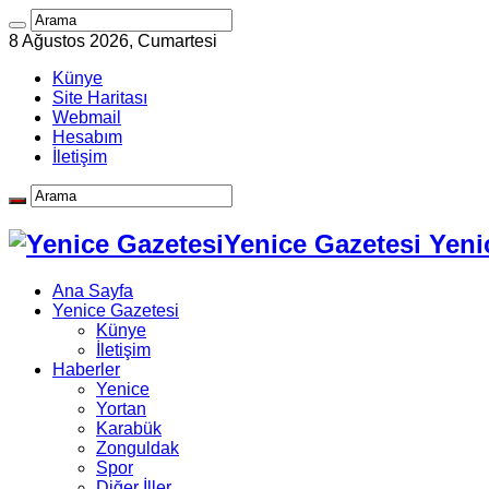
8 Ağustos 2026, Cumartesi
Künye
Site Haritası
Webmail
Hesabım
İletişim
Yenice Gazetesi Yeni
Ana Sayfa
Yenice Gazetesi
Künye
İletişim
Haberler
Yenice
Yortan
Karabük
Zonguldak
Spor
Diğer İller