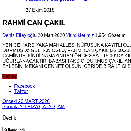
27 Ekim 2018
RAHMİ CAN ÇAKIL
Deniz Elieyioğlu
20 Mart 2020
Yitirdiklerimiz
1,954 Göserim
YENİCE KARŞIYAKA MAHALLESİ NÜFUSUNA KAYITLI OLU
DURMUŞ ve GÜLHAN OĞLU, RAHMİ CAN ÇAKIL (22.09.2
CAMİİNDE İKİNDİ NAMAZINDAN ÖNCE SAAT: 15.30′ DA
UĞURLANACAKTIR. BABASI TAKSİCİ DURMUŞ ÇAKIL, AN
EYLESİN. MEKANI CENNET OLSUN. GERİDE BIRAKTIĞI S
Paylaş
Facebook
Twitter
Önceki
20 MART 2020
Sonraki
ALİ RIZA ÇATALÇAM
Üyelik