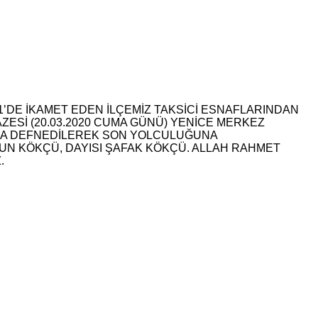
1’DE İKAMET EDEN İLÇEMİZ TAKSİCİ ESNAFLARINDAN
ESİ (20.03.2020 CUMA GÜNÜ) YENİCE MERKEZ
ĞINA DEFNEDİLEREK SON YOLCULUĞUNA
SUN KÖKÇÜ, DAYISI ŞAFAK KÖKÇÜ. ALLAH RAHMET
.