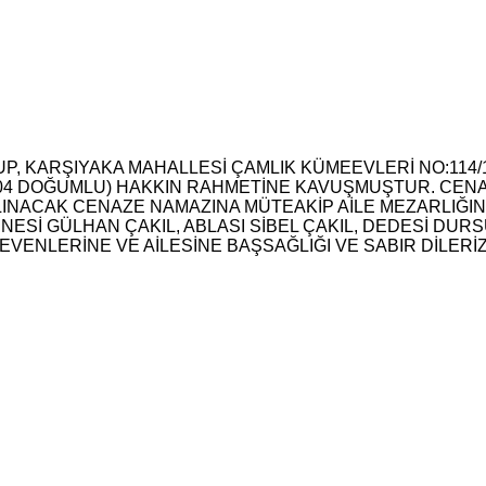
P, KARŞIYAKA MAHALLESİ ÇAMLIK KÜMEEVLERİ NO:114/
004 DOĞUMLU) HAKKIN RAHMETİNE KAVUŞMUŞTUR. CENAZ
 KILINACAK CENAZE NAMAZINA MÜTEAKİP AİLE MEZARLI
NESİ GÜLHAN ÇAKIL, ABLASI SİBEL ÇAKIL, DEDESİ DUR
EVENLERİNE VE AİLESİNE BAŞSAĞLIĞI VE SABIR DİLERİZ