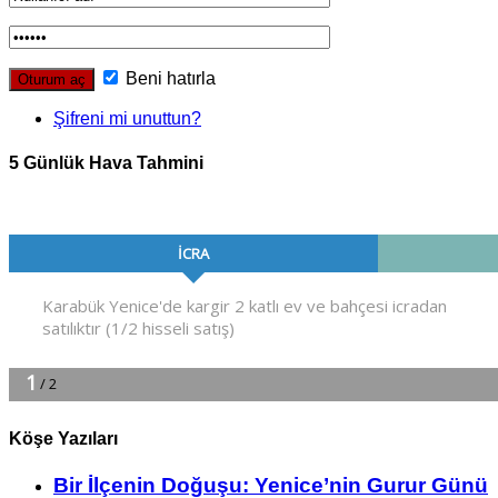
Beni hatırla
Şifreni mi unuttun?
5 Günlük Hava Tahmini
Köşe Yazıları
Bir İlçe­nin Do­ğu­şu: Ye­ni­ce’nin Gurur Günü