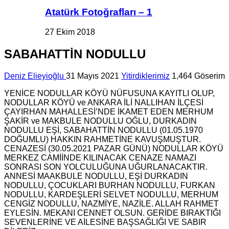
Atatürk Fotoğrafları – 1
27 Ekim 2018
SABAHATTİN NODULLU
Deniz Elieyioğlu
31 Mayıs 2021
Yitirdiklerimiz
1,464 Göserim
YENİCE NODULLAR KÖYÜ NÜFUSUNA KAYITLI OLUP,
NODULLAR KÖYÜ ve ANKARA İLİ NALLIHAN İLÇESİ
ÇAYIRHAN MAHALLESİ’NDE İKAMET EDEN MERHUM
ŞAKİR ve MAKBULE NODULLU OĞLU, DURKADIN
NODULLU EŞİ, SABAHATTİN NODULLU (01.05.1970
DOĞUMLU) HAKKIN RAHMETİNE KAVUŞMUŞTUR.
CENAZESİ (30.05.2021 PAZAR GÜNÜ) NODULLAR KÖYÜ
MERKEZ CAMİİNDE KILINACAK CENAZE NAMAZI
SONRASI SON YOLCULUĞUNA UĞURLANACAKTIR.
ANNESİ MAAKBULE NODULLU, EŞİ DURKADIN
NODULLU, ÇOCUKLARI BURHAN NODULLU, FURKAN
NODULLU, KARDEŞLERİ SELVET NODULLU, MERHUM
CENGİZ NODULLU, NAZMİYE, NAZİLE. ALLAH RAHMET
EYLESİN. MEKANI CENNET OLSUN. GERİDE BIRAKTIĞI
SEVENLERİNE VE AİLESİNE BAŞSAĞLIĞI VE SABIR