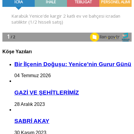
Köşe Yazıları
Bir İlçe­nin Do­ğu­şu: Ye­ni­ce’nin Gurur Günü
04 Temmuz 2026
GAZİ VE ŞEHİTLERİMİZ
28 Aralık 2023
SABRİ AKAY
30 Kasım 2023