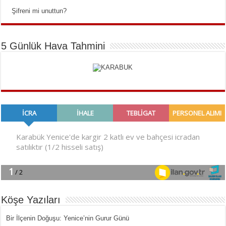
Şifreni mi unuttun?
5 Günlük Hava Tahmini
Köşe Yazıları
Bir İlçe­nin Do­ğu­şu: Ye­ni­ce’nin Gurur Günü