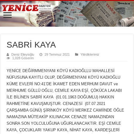
SABRİ KAYA
Deniz Elieyioğlu
29 Temmuz 2021
Yitirdiklerimiz
1,028 Göserim
YENİCE DEĞİRMMENYANI KÖYÜ KADIOĞLLU MAHALLESİ
NÜFUSUNA KAYITLI OLUP, DEĞİRMENYANI KÖYÜ KADIOĞLU
KÜME EVLERİ NO:41’DE İKAMET EDEN MERHUM DAVUT ve
MERHUME GÜLLÜ OĞLU, CEMİLE KAYA EŞİ, ÇÖKÜCA LAKABI
İLE BİLİNEN SABRİ KAYA (01.01.1963 DOĞUMLU) HAKKIN
RAHMETİNE KAVUŞMUŞTUR. CENAZESİ (07.07.2021
ÇARŞAMBA GÜNÜ) ŞİRİNKÖY KÖYÜ MERKEZ CAMİİNDE ÖĞLE
NAMAZINA MÜTEAKİP KILINACAK CENAZE NAMAZINDAN
SONRA SON YOLCULUĞUNA UĞURLANACAKTIR. EŞİ CEMİLE
KAYA, ÇOCUKLARI YAKUP KAYA, NİHAT KAYA, KARDEŞLERİ