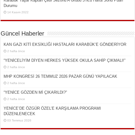
Karabük Yaşar Kaptan Çebi Sezonu A Grubu 3’ncü Hafta Sonu Puan
Durumu
14 Kasım 2022
Güncel Haberler
KAN GAZI KİTİ EKSİKLİĞİ HASTALARI KARABÜK’E GÖNDERİYOR
2 hafta önce
“YENİCELİYİM DİYEN HERKES YÜKSEK OKULA SAHİP ÇIKMALI!”
2 hafta önce
MHP KONGRESİ 26 TEMMUZ 2026 PAZAR GÜNÜ YAPILACAK
2 hafta önce
“YENİCE GÖZDEN Mİ ÇIKARILDI?”
2 hafta önce
YENİCE’DE ÖZGÜR ÖZEL’E KARŞILAMA PROGRAMI
DÜZENLENECEK
03 Temmuz 2026