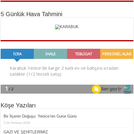
5 Günlük Hava Tahmini
Köşe Yazıları
Bir İlçe­nin Do­ğu­şu: Ye­ni­ce’nin Gurur Günü
04 Temmuz 2026
GAZİ VE ŞEHİTLERİMİZ