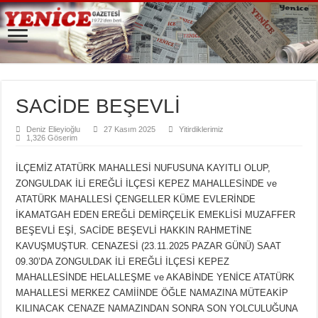
SACİDE BEŞEVLİ
Deniz Elieyioğlu
27 Kasım 2025
Yitirdiklerimiz
1,326 Göserim
İLÇEMİZ ATATÜRK MAHALLESİ NUFUSUNA KAYITLI OLUP,
ZONGULDAK İLİ EREĞLİ İLÇESİ KEPEZ MAHALLESİNDE ve
ATATÜRK MAHALLESİ ÇENGELLER KÜME EVLERİNDE
İKAMATGAH EDEN EREĞLİ DEMİRÇELİK EMEKLİSİ MUZAFFER
BEŞEVLİ EŞİ, SACİDE BEŞEVLİ HAKKIN RAHMETİNE
KAVUŞMUŞTUR. CENAZESİ (23.11.2025 PAZAR GÜNÜ) SAAT
09.30’DA ZONGULDAK İLİ EREĞLİ İLÇESİ KEPEZ
MAHALLESİNDE HELALLEŞME ve AKABİNDE YENİCE ATATÜRK
MAHALLESİ MERKEZ CAMİİNDE ÖĞLE NAMAZINA MÜTEAKİP
KILINACAK CENAZE NAMAZINDAN SONRA SON YOLCULUĞUNA