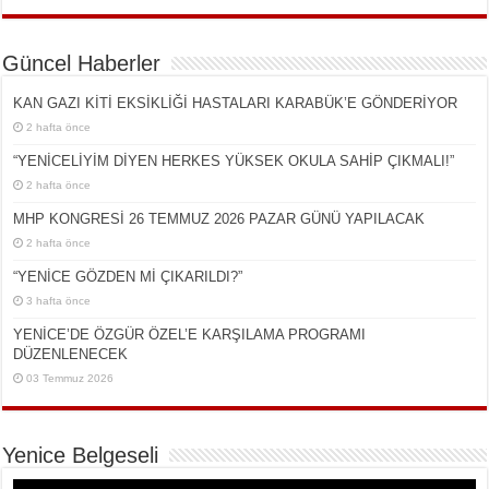
Güncel Haberler
KAN GAZI KİTİ EKSİKLİĞİ HASTALARI KARABÜK’E GÖNDERİYOR
2 hafta önce
“YENİCELİYİM DİYEN HERKES YÜKSEK OKULA SAHİP ÇIKMALI!”
2 hafta önce
MHP KONGRESİ 26 TEMMUZ 2026 PAZAR GÜNÜ YAPILACAK
2 hafta önce
“YENİCE GÖZDEN Mİ ÇIKARILDI?”
3 hafta önce
YENİCE’DE ÖZGÜR ÖZEL’E KARŞILAMA PROGRAMI
DÜZENLENECEK
03 Temmuz 2026
Yenice Belgeseli