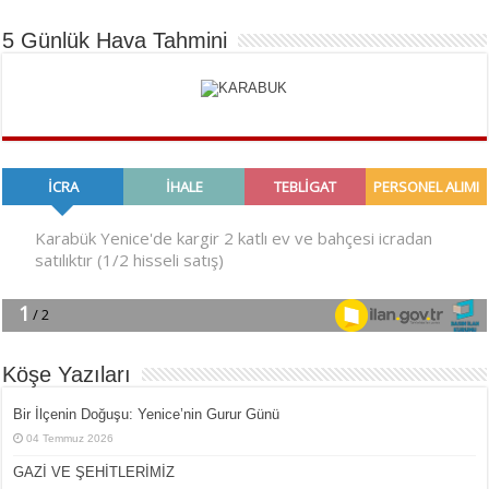
5 Günlük Hava Tahmini
Köşe Yazıları
Bir İlçe­nin Do­ğu­şu: Ye­ni­ce’nin Gurur Günü
04 Temmuz 2026
GAZİ VE ŞEHİTLERİMİZ