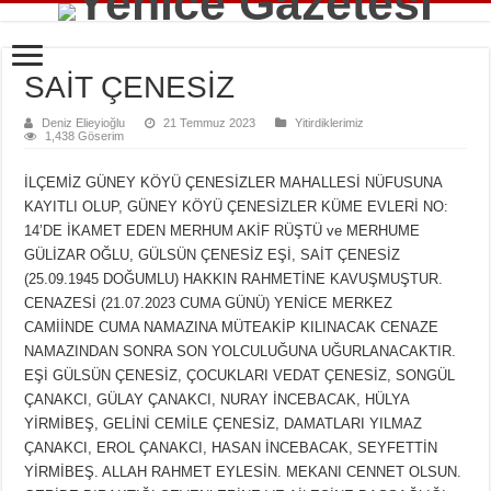
SAİT ÇENESİZ
Deniz Elieyioğlu
21 Temmuz 2023
Yitirdiklerimiz
1,438 Göserim
İLÇEMİZ GÜNEY KÖYÜ ÇENESİZLER MAHALLESİ NÜFUSUNA
KAYITLI OLUP, GÜNEY KÖYÜ ÇENESİZLER KÜME EVLERİ NO:
14’DE İKAMET EDEN MERHUM AKİF RÜŞTÜ ve MERHUME
GÜLİZAR OĞLU, GÜLSÜN ÇENESİZ EŞİ, SAİT ÇENESİZ
(25.09.1945 DOĞUMLU) HAKKIN RAHMETİNE KAVUŞMUŞTUR.
CENAZESİ (21.07.2023 CUMA GÜNÜ) YENİCE MERKEZ
CAMİİNDE CUMA NAMAZINA MÜTEAKİP KILINACAK CENAZE
NAMAZINDAN SONRA SON YOLCULUĞUNA UĞURLANACAKTIR.
EŞİ GÜLSÜN ÇENESİZ, ÇOCUKLARI VEDAT ÇENESİZ, SONGÜL
ÇANAKCI, GÜLAY ÇANAKCI, NURAY İNCEBACAK, HÜLYA
YİRMİBEŞ, GELİNİ CEMİLE ÇENESİZ, DAMATLARI YILMAZ
ÇANAKCI, EROL ÇANAKCI, HASAN İNCEBACAK, SEYFETTİN
YİRMİBEŞ. ALLAH RAHMET EYLESİN. MEKANI CENNET OLSUN.