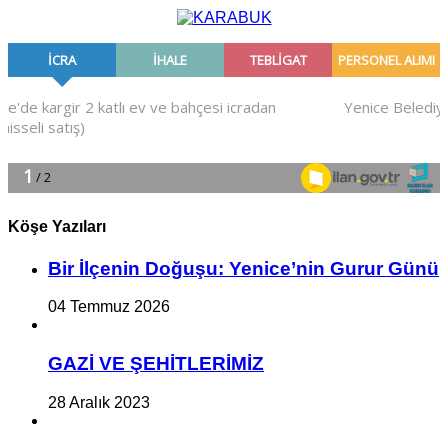
Köşe Yazıları
Bir İlçe­nin Do­ğu­şu: Ye­ni­ce’nin Gurur Günü
04 Temmuz 2026
GAZİ VE ŞEHİTLERİMİZ
28 Aralık 2023