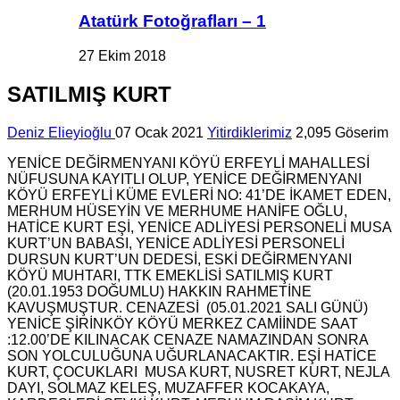
Atatürk Fotoğrafları – 1
27 Ekim 2018
SATILMIŞ KURT
Deniz Elieyioğlu
07 Ocak 2021
Yitirdiklerimiz
2,095 Göserim
YENİCE DEĞİRMENYANI KÖYÜ ERFEYLİ MAHALLESİ
NÜFUSUNA KAYITLI OLUP, YENİCE DEĞİRMENYANI
KÖYÜ ERFEYLİ KÜME EVLERİ NO: 41’DE İKAMET EDEN,
MERHUM HÜSEYİN VE MERHUME HANİFE OĞLU,
HATİCE KURT EŞİ, YENİCE ADLİYESİ PERSONELİ MUSA
KURT’UN BABASI, YENİCE ADLİYESİ PERSONELİ
DURSUN KURT’UN DEDESİ, ESKİ DEĞİRMENYANI
KÖYÜ MUHTARI, TTK EMEKLİSİ SATILMIŞ KURT
(20.01.1953 DOĞUMLU) HAKKIN RAHMETİNE
KAVUŞMUŞTUR. CENAZESİ (05.01.2021 SALI GÜNÜ)
YENİCE ŞİRİNKÖY KÖYÜ MERKEZ CAMİİNDE SAAT
:12.00’DE KILINACAK CENAZE NAMAZINDAN SONRA
SON YOLCULUĞUNA UĞURLANACAKTIR. EŞİ HATİCE
KURT, ÇOCUKLARI MUSA KURT, NUSRET KURT, NEJLA
DAYI, SOLMAZ KELEŞ, MUZAFFER KOCAKAYA,