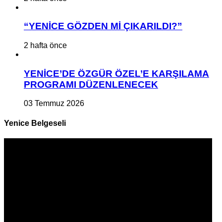
“YENİCE GÖZDEN Mİ ÇIKARILDI?”
2 hafta önce
YENİCE’DE ÖZGÜR ÖZEL’E KARŞILAMA
PROGRAMI DÜZENLENECEK
03 Temmuz 2026
Yenice Belgeseli