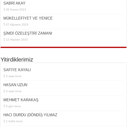
SABRİ AKAY
30 Kasım 2023
MÜKELLEFİYET VE YENİCE
07 Ağustos 2023
ŞİMDİ ÖZELEŞTİRİ ZAMANI
12 Haziran 2023
Yitirdiklerimiz
SAFİYE KAYALI
3 saat önce
HASAN UZUN
3 saat önce
MEHMET KARAKAŞ
6 gün önce
HACI DURDU (DÖNDÜ) YILMAZ
1 hafta önce