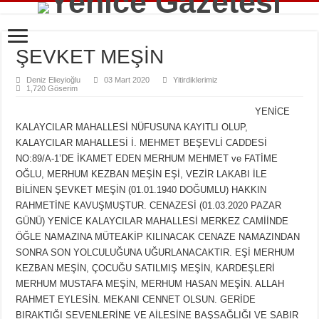
ŞEVKET MEŞİN
Deniz Elieyioğlu
03 Mart 2020
Yitirdiklerimiz
1,720 Göserim
YENİCE
KALAYCILAR MAHALLESİ NÜFUSUNA KAYITLI OLUP,
KALAYCILAR MAHALLESİ İ. MEHMET BEŞEVLİ CADDESİ
NO:89/A-1’DE İKAMET EDEN MERHUM MEHMET ve FATİME
OĞLU, MERHUM KEZBAN MEŞİN EŞİ, VEZİR LAKABI İLE
BİLİNEN ŞEVKET MEŞİN (01.01.1940 DOĞUMLU) HAKKIN
RAHMETİNE KAVUŞMUŞTUR. CENAZESİ (01.03.2020 PAZAR
GÜNÜ) YENİCE KALAYCILAR MAHALLESİ MERKEZ CAMİİNDE
ÖĞLE NAMAZINA MÜTEAKİP KILINACAK CENAZE NAMAZINDAN
SONRA SON YOLCULUĞUNA UĞURLANACAKTIR. EŞİ MERHUM
KEZBAN MEŞİN, ÇOCUĞU SATILMIŞ MEŞİN, KARDEŞLERİ
MERHUM MUSTAFA MEŞİN, MERHUM HASAN MEŞİN. ALLAH
RAHMET EYLESİN. MEKANI CENNET OLSUN. GERİDE
BIRAKTIĞI SEVENLERİNE VE AİLESİNE BAŞSAĞLIĞI VE SABIR