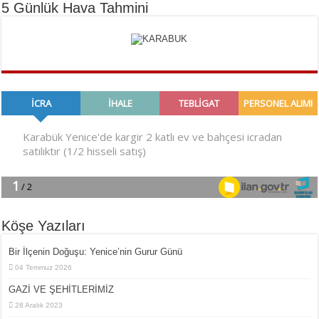
5 Günlük Hava Tahmini
Köşe Yazıları
Bir İlçe­nin Do­ğu­şu: Ye­ni­ce’nin Gurur Günü
04 Temmuz 2026
GAZİ VE ŞEHİTLERİMİZ
28 Aralık 2023