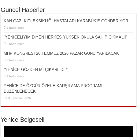
Güncel Haberler
KAN GAZI KİTİ EKSİKLİĞİ HASTALARI KARABÜK’E GÖNDERİYOR
1 hafta önce
“YENİCELİYİM DİYEN HERKES YÜKSEK OKULA SAHİP ÇIKMALI!”
2 hafta önce
MHP KONGRESİ 26 TEMMUZ 2026 PAZAR GÜNÜ YAPILACAK
2 hafta önce
“YENİCE GÖZDEN Mİ ÇIKARILDI?”
2 hafta önce
YENİCE’DE ÖZGÜR ÖZEL’E KARŞILAMA PROGRAMI
DÜZENLENECEK
03 Temmuz 2026
Yenice Belgeseli