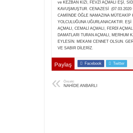
ve KEZBAN KIZI, FEVZİ AÇMALI EŞİ, S
KAVUŞMUŞTUR. CENAZESİ (07.03.202
CAMİİNDE ÖĞLE NAMAZINA MÜTEAKİP
YOLCULUĞUNA UĞURLANACAKTIR. EŞİ 
AÇMALI, CEMALİ AÇMALI, FERDİ AÇMAL
DAMATLARI TURAN AÇMALI, MERHUM K
EYLESİN. MEKANI CENNET OLSUN. GER
VE SABIR DİLERİZ.
Facebook
Twitter
Paylaş
Önceki
NAHİDE ANBARLI