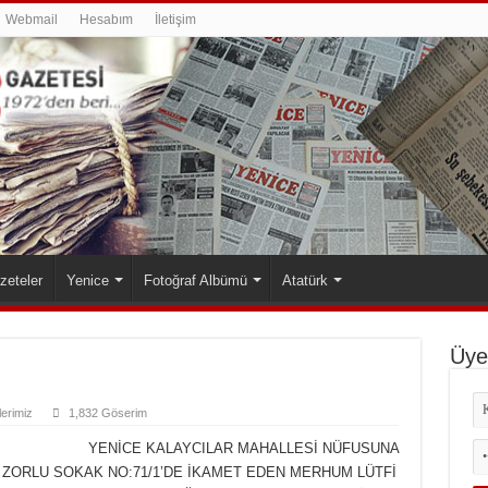
Webmail
Hesabım
İletişim
zeteler
Yenice
Fotoğraf Albümü
Atatürk
Üyel
klerimiz
1,832 Göserim
YENİCE KALAYCILAR MAHALLESİ NÜFUSUNA
İ ZORLU SOKAK NO:71/1’DE İKAMET EDEN MERHUM LÜTFİ