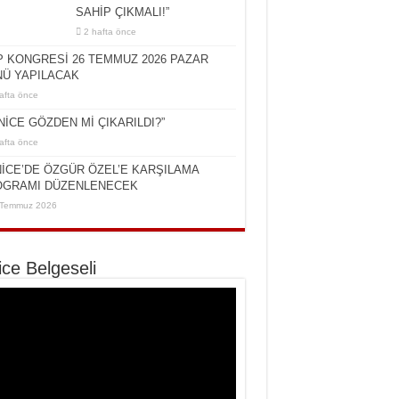
SAHİP ÇIKMALI!”
2 hafta önce
 KONGRESİ 26 TEMMUZ 2026 PAZAR
Ü YAPILACAK
afta önce
NİCE GÖZDEN Mİ ÇIKARILDI?”
afta önce
İCE’DE ÖZGÜR ÖZEL’E KARŞILAMA
OGRAMI DÜZENLENECEK
 Temmuz 2026
ice Belgeseli