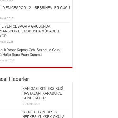
İLYENİCESPOR : 2 – BEŞBİNEVLER GÜCÜ
Aralık 2025
İL YENİCESPOR A GRUBUNDA,
TANSPOR B GRUBUNDA MÜCADELE
YOR
Aralık 2025
abük Yaşar Kaptan Çebi Sezonu A Grubu
cü Hafta Sonu Puan Durumu
Kasım 2022
cel Haberler
KAN GAZI KİTİ EKSİKLİĞİ
HASTALARI KARABÜK’E
GÖNDERİYOR
2 hafta önce
“YENİCELİYİM DİYEN
HERKES YÜKSEK OKULA