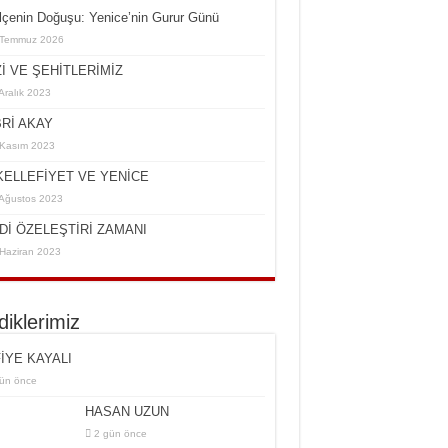
İlçe­nin Do­ğu­şu: Ye­ni­ce’nin Gurur Günü
 Temmuz 2026
İ VE ŞEHİTLERİMİZ
Aralık 2023
Rİ AKAY
Kasım 2023
ELLEFİYET VE YENİCE
Ağustos 2023
Dİ ÖZELEŞTİRİ ZAMANI
Haziran 2023
rdiklerimiz
İYE KAYALI
ün önce
HASAN UZUN
2 gün önce