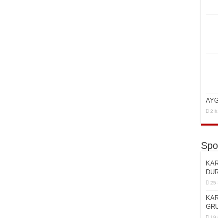
AYG
2 h
Spo
KAR
DU
25 
KAR
GRU
19 