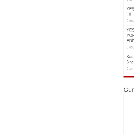
YEŞ
: 0
08 
YEŞ
YOR
EDİ
05 
Kar
3’n
14 
Gün