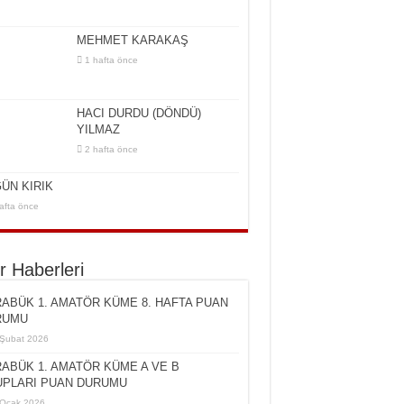
MEHMET KARAKAŞ
1 hafta önce
HACI DURDU (DÖNDÜ)
YILMAZ
2 hafta önce
ÜN KIRIK
afta önce
r Haberleri
ABÜK 1. AMATÖR KÜME 8. HAFTA PUAN
RUMU
Şubat 2026
ABÜK 1. AMATÖR KÜME A VE B
PLARI PUAN DURUMU
Ocak 2026