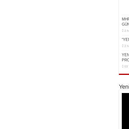
MHP
GÜN
2 h
“YE
2 h
YEN
PR
03
Yen