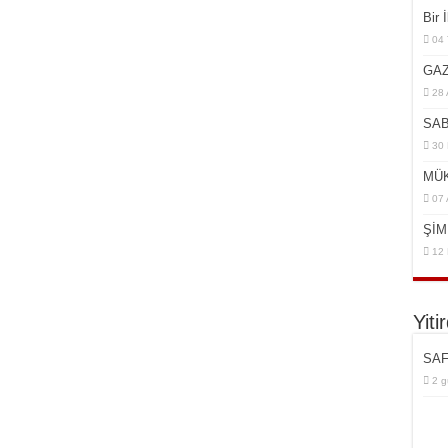
Bir 
04
GAZ
28 
SAB
30 
MÜK
07 
ŞİM
12 
Yiti
SAF
2 g