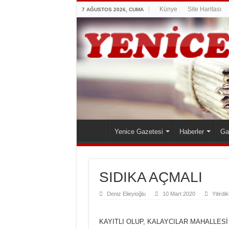
Künye
Site Haritası
7 AĞUSTOS 2026, CUMA
Yenice Gazetesi
Haberler
Ga
SIDIKA AÇMALI
Deniz Elieyioğlu
10 Mart 2020
Yitirdi
KAYITLI OLUP, KALAYCILAR MAHALLES