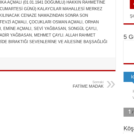
IDIKA AÇMALI (01.01.1941 DOĞUMLU) HAKKIN RAHMETİNE
0 CUMARTESİ GÜNÜ) KALAYCILAR MAHALLESİ MERKEZ
 KILINACAK CENAZE NAMAZINDAN SONRA
SON
Şi
FEVZİ AÇMALI, ÇOCUKLARI OSMAN AÇMALI, ORHAN
I, EMİNE AÇMALI, SEVİ YAĞBASAN, SONGÜL ÇAYLI,
ADİR YAĞBASAN, MEHMET ÇAYLI. ALLAH RAHMET
5 G
İDE BIRAKTIĞI SEVENLERİNE VE AİLESİNE BAŞSAĞLIĞI
Sonraki
FATİME MADAK
Köş