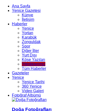
Ana Sayfa
Yenice Gazetesi
Künye
İletişim
Haberler
Yenice
Yortan
Karabük
Zonguldak
Spor
Diğer İller
Yurt Dışı
Köşe Yazıları
Yitirdiklerimiz
Tüm Haberler
Gazeteler
Yenice
Yenice Tarihi
360 Yenice
Video Galeri
Fotoğraf Albümü
Doğa Fotoğrafları