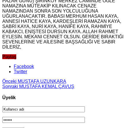
PAZAR GÜNÜ) ŞİRİNKÖY MERKEZ CAMİİNDE ÖĞLE
NAMAZINA MÜTEAKİP KILINACAK CENAZE
NAMAZINDAN SONRA SON YOLCULUĞUNA
UĞURLANACAKTIR. BABASI MERHUM HASAN KAYA,
ANNESİ HATİCE KAYA, KARDEŞLERİ RAMAZAN KAYA,
SABRİ KAYA, NURİ KAYA, HANİFE KAYA, RAHMİYE
KABAKCI, ENİŞTESİ DURSUN KAYA. ALLAH RAHMET
EYLESİN. MEKANI CENNET OLSUN. GERİDE BIRAKTIĞI
SEVENLERİNE VE AİLESİNE BAŞSAĞLIĞI VE SABIR
DİLERİZ,
Paylaş
Facebook
Twitter
Önceki
MUSTAFA UZUNKARA
Sonraki
MUSTAFA KEMAL ÇAVUŞ
Üyelik