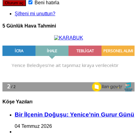
Beni hatırla
Şifreni mi unuttun?
5 Günlük Hava Tahmini
Köşe Yazıları
Bir İlçe­nin Do­ğu­şu: Ye­ni­ce’nin Gurur Günü
04 Temmuz 2026