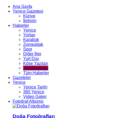
Ana Sayfa
Yenice Gazetesi
Künye
İletişim
Haberler
Yenice
Yortan
Karabük
Zonguldak
Spor
Diğer İller
Yurt Dışı
Köşe Yazıları
Yitirdiklerimiz
Tüm Haberler
Gazeteler
Yenice
Yenice Tarihi
360 Yenice
Video Galeri
Fotoğraf Albümü
Doğa Fotoğrafları