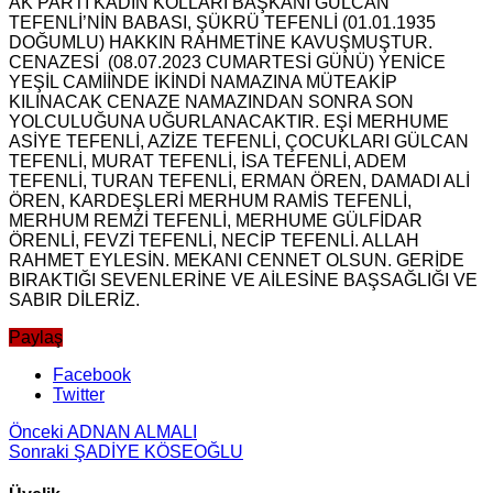
AK PARTİ KADIN KOLLARI BAŞKANI GÜLCAN
TEFENLİ’NİN BABASI, ŞÜKRÜ TEFENLİ (01.01.1935
DOĞUMLU) HAKKIN RAHMETİNE KAVUŞMUŞTUR.
CENAZESİ (08.07.2023 CUMARTESİ GÜNÜ) YENİCE
YEŞİL CAMİİNDE İKİNDİ NAMAZINA MÜTEAKİP
KILINACAK CENAZE NAMAZINDAN SONRA SON
YOLCULUĞUNA UĞURLANACAKTIR. EŞİ MERHUME
ASİYE TEFENLİ, AZİZE TEFENLİ, ÇOCUKLARI GÜLCAN
TEFENLİ, MURAT TEFENLİ, İSA TEFENLİ, ADEM
TEFENLİ, TURAN TEFENLİ, ERMAN ÖREN, DAMADI ALİ
ÖREN, KARDEŞLERİ MERHUM RAMİS TEFENLİ,
MERHUM REMZİ TEFENLİ, MERHUME GÜLFİDAR
ÖRENLİ, FEVZİ TEFENLİ, NECİP TEFENLİ. ALLAH
RAHMET EYLESİN. MEKANI CENNET OLSUN. GERİDE
BIRAKTIĞI SEVENLERİNE VE AİLESİNE BAŞSAĞLIĞI VE
SABIR DİLERİZ.
Paylaş
Facebook
Twitter
Önceki
ADNAN ALMALI
Sonraki
ŞADİYE KÖSEOĞLU