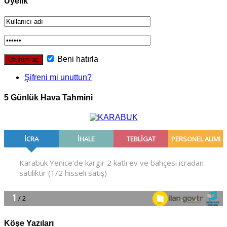
Üyelik
Beni hatırla
Şifreni mi unuttun?
5 Günlük Hava Tahmini
Köşe Yazıları