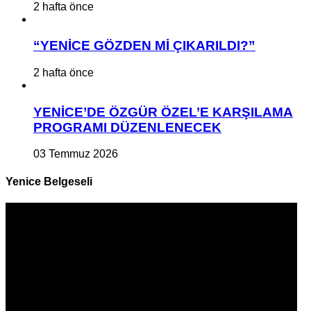
2 hafta önce
“YENİCE GÖZDEN Mİ ÇIKARILDI?”
2 hafta önce
YENİCE’DE ÖZGÜR ÖZEL’E KARŞILAMA
PROGRAMI DÜZENLENECEK
03 Temmuz 2026
Yenice Belgeseli