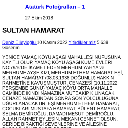
Atatürk Fotoğrafları – 1
27 Ekim 2018
SULTAN HAMARAT
Deniz Elieyioğlu
10 Kasım 2022
Yitirdiklerimiz
5,638
Göserim
YENİCE YAMAÇ KÖYÜ AŞAĞI MAHALLESİ NÜFUSUNA
KAYITLI OLUP, YAMAÇ KÖYÜ AŞAĞI KÜME EVLERİ
NO:79/B’DE İKAMET EDEN MERHUM YAHYA ve
MERHUME AYŞE KIZI, MERHUM ETHEM HAMARAT EŞİ,
SULTAN HAMARAT (08.03.1938 DOĞUMLU) HAKKIN
RAHMETİNE KAVUŞMUŞTUR. CENAZESİ (10.11.2022
PERŞEMBE GÜNÜ) YAMAÇ KÖYÜ ORTA MAHALLE
CAMİİNDE İKİNDİ NAMAZINA MÜTEAKİP KILINACAK
CENAZE NAMAZINDAN SONRA SON YOLCULUĞUNA
UĞURLANACAKTIR. EŞİ MERHUM ETHEM HAMARAT,
ÇOCUKLARI MUSTAFA HAMARAT, BÜLENT HAMARAT,
SELMA DEMİROĞLU, DAMADI MESUT DEMİROĞLU.
ALLAH RAHMET EYLESİN. MEKANI CENNET OLSUN.
GERİDE BIRAKTIĞI SEVENLERİNE VE AİLESİNE