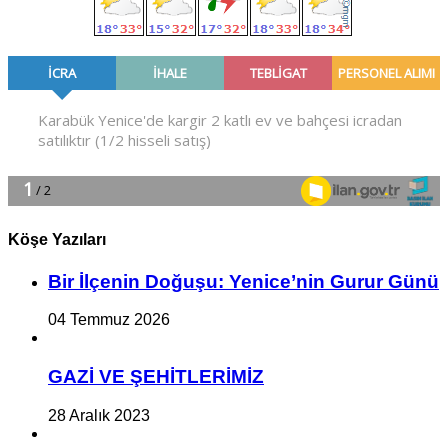
Köşe Yazıları
Bir İlçe­nin Do­ğu­şu: Ye­ni­ce’nin Gurur Günü
04 Temmuz 2026
GAZİ VE ŞEHİTLERİMİZ
28 Aralık 2023