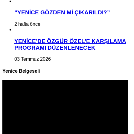
“YENİCE GÖZDEN Mİ ÇIKARILDI?”
2 hafta önce
YENİCE’DE ÖZGÜR ÖZEL’E KARŞILAMA
PROGRAMI DÜZENLENECEK
03 Temmuz 2026
Yenice Belgeseli