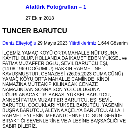
Atatürk Fotoğrafları – 1
27 Ekim 2018
TUNCER BARUTCU
Deniz Elieyioğlu
29 Mayıs 2023
Yitirdiklerimiz
1,644 Göserim
İLÇEMİZ YAMAÇ KÖYÜ ORTA MAHALLE NÜFUSUNA
KAYITLI OLUP, HOLLANDA’DA İKAMET EDEN YÜKSEL ve
FATMA MUZAFFER OĞLU, SEVİL BARUTCU EŞİ,
(14.08.1969 DOĞUMLU) HAKKIN RAHMETİNE
KAVUŞMUŞTUR. CENAZESİ (26.05.2023 CUMA GÜNÜ)
YAMAÇ KÖYÜ ORTA MAHALLE CAMİİNDE İKİNDİ
NAMAZINA MÜTEAKİP KILINACAK CENAZE
NAMAZINDAN SONRA SON YOLCULUĞUNA
UĞURLANACAKTIR. BABASI YÜKSEL BARUTCU,
ANNESİ FATMA MUZAFFER BARUTCU, EŞİ SEVİL
BARUTCU, ÇOCUKLARI YÜKSEL BARUTCU, YASEMİN
BÜŞRA BARUTCU, ALEYNA AÇELYA BARUTCU. ALLAH
RAHMET EYLESİN. MEKANI CENNET OLSUN. GERİDE
BIRAKTIĞI SEVENLERİNE VE AİLESİNE BAŞSAĞLIĞI VE
SABIR DİLERİZ.