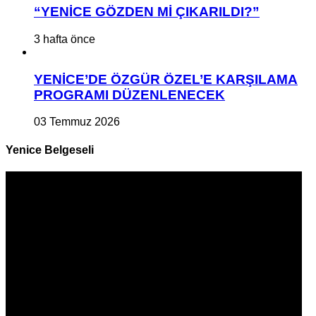
“YENİCE GÖZDEN Mİ ÇIKARILDI?”
3 hafta önce
YENİCE’DE ÖZGÜR ÖZEL’E KARŞILAMA
PROGRAMI DÜZENLENECEK
03 Temmuz 2026
Yenice Belgeseli