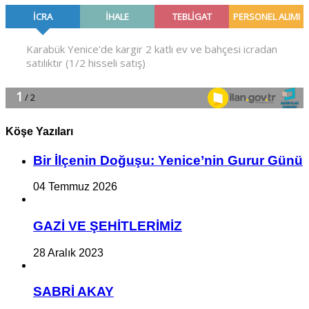
Köşe Yazıları
Bir İlçe­nin Do­ğu­şu: Ye­ni­ce’nin Gurur Günü
04 Temmuz 2026
GAZİ VE ŞEHİTLERİMİZ
28 Aralık 2023
SABRİ AKAY