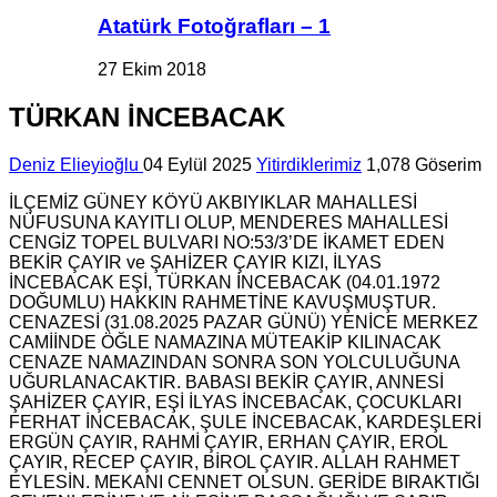
Atatürk Fotoğrafları – 1
27 Ekim 2018
TÜRKAN İNCEBACAK
Deniz Elieyioğlu
04 Eylül 2025
Yitirdiklerimiz
1,078 Göserim
İLÇEMİZ GÜNEY KÖYÜ AKBIYIKLAR MAHALLESİ
NÜFUSUNA KAYITLI OLUP, MENDERES MAHALLESİ
CENGİZ TOPEL BULVARI NO:53/3’DE İKAMET EDEN
BEKİR ÇAYIR ve ŞAHİZER ÇAYIR KIZI, İLYAS
İNCEBACAK EŞİ, TÜRKAN İNCEBACAK (04.01.1972
DOĞUMLU) HAKKIN RAHMETİNE KAVUŞMUŞTUR.
CENAZESİ (31.08.2025 PAZAR GÜNÜ) YENİCE MERKEZ
CAMİİNDE ÖĞLE NAMAZINA MÜTEAKİP KILINACAK
CENAZE NAMAZINDAN SONRA SON YOLCULUĞUNA
UĞURLANACAKTIR. BABASI BEKİR ÇAYIR, ANNESİ
ŞAHİZER ÇAYIR, EŞİ İLYAS İNCEBACAK, ÇOCUKLARI
FERHAT İNCEBACAK, ŞULE İNCEBACAK, KARDEŞLERİ
ERGÜN ÇAYIR, RAHMİ ÇAYIR, ERHAN ÇAYIR, EROL
ÇAYIR, RECEP ÇAYIR, BİROL ÇAYIR. ALLAH RAHMET
EYLESİN. MEKANI CENNET OLSUN. GERİDE BIRAKTIĞI