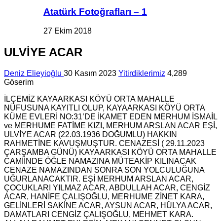
Atatürk Fotoğrafları – 1
27 Ekim 2018
ULVİYE ACAR
Deniz Elieyioğlu
30 Kasım 2023
Yitirdiklerimiz
4,289
Göserim
İLÇEMİZ KAYAARKASI KÖYÜ ORTA MAHALLE
NÜFUSUNA KAYITLI OLUP, KAYAARKASI KÖYÜ ORTA
KÜME EVLERİ NO:31’DE İKAMET EDEN MERHUM İSMAİL
ve MERHUME FATİME KIZI, MERHUM ARSLAN ACAR EŞİ,
ULVİYE ACAR (22.03.1936 DOĞUMLU) HAKKIN
RAHMETİNE KAVUŞMUŞTUR. CENAZESİ ( 29.11.2023
ÇARŞAMBA GÜNÜ) KAYAARKASI KÖYÜ ORTA MAHALLE
CAMİİNDE ÖĞLE NAMAZINA MÜTEAKİP KILINACAK
CENAZE NAMAZINDAN SONRA SON YOLCULUĞUNA
UĞURLANACAKTIR. EŞİ MERHUM ARSLAN ACAR,
ÇOCUKLARI YILMAZ ACAR, ABDULLAH ACAR, CENGİZ
ACAR, HANİFE ÇALIŞOĞLU, MERHUME ZİNET KARA,
GELİNLERİ SAKİNE ACAR, AYSUN ACAR, HÜLYA ACAR,
DAMATLARI CENGİZ ÇALIŞOĞLU, MEHMET KARA.