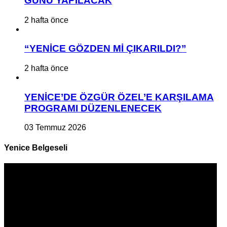
GÜNÜ YAPILACAK
2 hafta önce
“YENİCE GÖZDEN Mİ ÇIKARILDI?”
2 hafta önce
YENİCE’DE ÖZGÜR ÖZEL’E KARŞILAMA
PROGRAMI DÜZENLENECEK
03 Temmuz 2026
Yenice Belgeseli