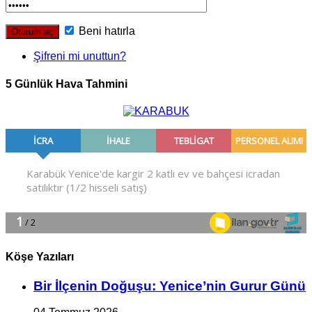
Beni hatırla
Şifreni mi unuttun?
5 Günlük Hava Tahmini
Köşe Yazıları
Bir İlçe­nin Do­ğu­şu: Ye­ni­ce’nin Gurur Günü