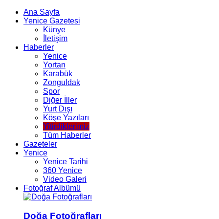
Ana Sayfa
Yenice Gazetesi
Künye
İletişim
Haberler
Yenice
Yortan
Karabük
Zonguldak
Spor
Diğer İller
Yurt Dışı
Köşe Yazıları
Yitirdiklerimiz
Tüm Haberler
Gazeteler
Yenice
Yenice Tarihi
360 Yenice
Video Galeri
Fotoğraf Albümü
Doğa Fotoğrafları