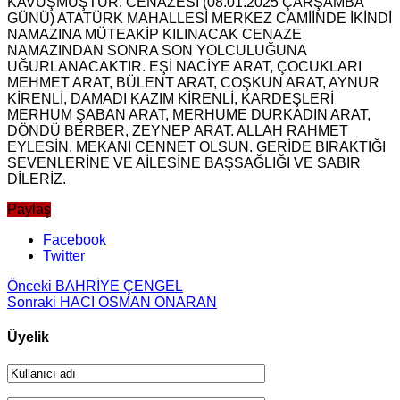
KAVUŞMUŞTUR. CENAZESİ (08.01.2025 ÇARŞAMBA
GÜNÜ) ATATÜRK MAHALLESİ MERKEZ CAMİİNDE İKİNDİ
NAMAZINA MÜTEAKİP KILINACAK CENAZE
NAMAZINDAN SONRA SON YOLCULUĞUNA
UĞURLANACAKTIR. EŞİ NACİYE ARAT, ÇOCUKLARI
MEHMET ARAT, BÜLENT ARAT, COŞKUN ARAT, AYNUR
KİRENLİ, DAMADI KAZIM KİRENLİ, KARDEŞLERİ
MERHUM ŞABAN ARAT, MERHUME DURKADIN ARAT,
DÖNDÜ BERBER, ZEYNEP ARAT. ALLAH RAHMET
EYLESİN. MEKANI CENNET OLSUN. GERİDE BIRAKTIĞI
SEVENLERİNE VE AİLESİNE BAŞSAĞLIĞI VE SABIR
DİLERİZ.
Paylaş
Facebook
Twitter
Önceki
BAHRİYE ÇENGEL
Sonraki
HACI OSMAN ONARAN
Üyelik