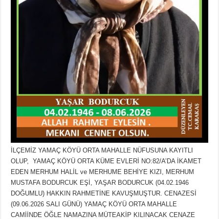
İLÇEMİZ YAMAÇ KÖYÜ ORTA MAHALLE NÜFUSUNA KAYITLI
OLUP, YAMAÇ KÖYÜ ORTA KÜME EVLERİ NO:82/A’DA İKAMET
EDEN MERHUM HALİL ve MERHUME BEHİYE KIZI, MERHUM
MUSTAFA BODURCUK EŞİ, YAŞAR BODURCUK (04.02.1946
DOĞUMLU) HAKKIN RAHMETİNE KAVUŞMUŞTUR. CENAZESİ
(09.06.2026 SALI GÜNÜ) YAMAÇ KÖYÜ ORTA MAHALLE
CAMİİNDE ÖĞLE NAMAZINA MÜTEAKİP KILINACAK CENAZE