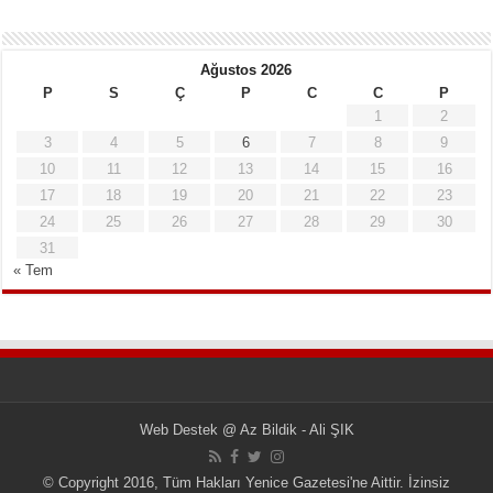
Ağustos 2026
P
S
Ç
P
C
C
P
1
2
3
4
5
6
7
8
9
10
11
12
13
14
15
16
17
18
19
20
21
22
23
24
25
26
27
28
29
30
31
« Tem
Web Destek
@
Az Bildik - Ali ŞIK
© Copyright 2016, Tüm Hakları Yenice Gazetesi'ne Aittir. İzinsiz