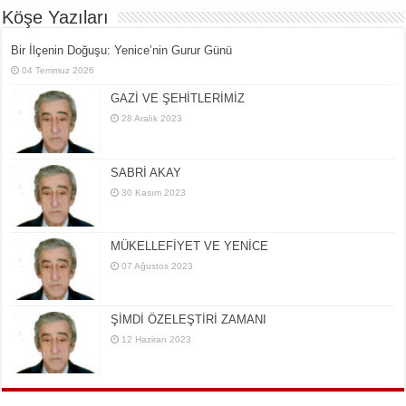
Köşe Yazıları
Bir İlçe­nin Do­ğu­şu: Ye­ni­ce’nin Gurur Günü
04 Temmuz 2026
GAZİ VE ŞEHİTLERİMİZ
28 Aralık 2023
SABRİ AKAY
30 Kasım 2023
MÜKELLEFİYET VE YENİCE
07 Ağustos 2023
ŞİMDİ ÖZELEŞTİRİ ZAMANI
12 Haziran 2023