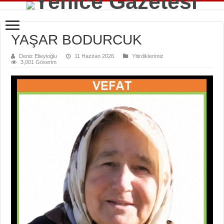
YAŞAR BODURCUK
Deniz Elieyioğlu
11 Haziran 2026
Yitirdiklerimiz
3,001 Göserim