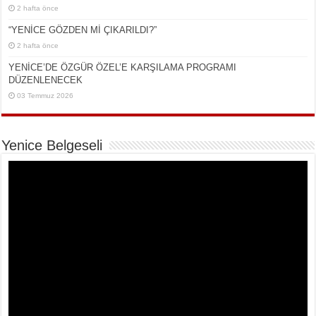
2 hafta önce
“YENİCE GÖZDEN Mİ ÇIKARILDI?”
2 hafta önce
YENİCE’DE ÖZGÜR ÖZEL’E KARŞILAMA PROGRAMI
DÜZENLENECEK
03 Temmuz 2026
Yenice Belgeseli