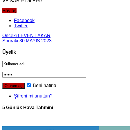
VE SABIR DİLERİZ.
Paylaş
Facebook
Twitter
Önceki
LEVENT AKAR
Sonraki
30 MAYIS 2023
Üyelik
Beni hatırla
Şifreni mi unuttun?
5 Günlük Hava Tahmini