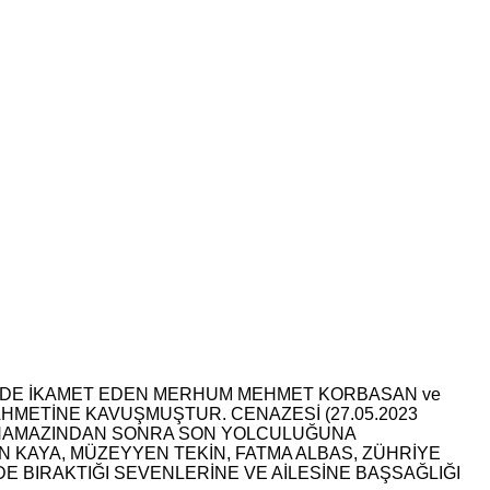
/5’DE İKAMET EDEN MERHUM MEHMET KORBASAN ve
HMETİNE KAVUŞMUŞTUR. CENAZESİ (27.05.2023
 NAMAZINDAN SONRA SON YOLCULUĞUNA
 KAYA, MÜZEYYEN TEKİN, FATMA ALBAS, ZÜHRİYE
E BIRAKTIĞI SEVENLERİNE VE AİLESİNE BAŞSAĞLIĞI