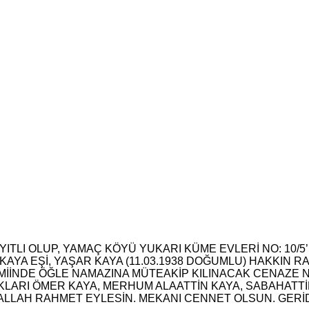
ITLI OLUP, YAMAÇ KÖYÜ YUKARI KÜME EVLERİ NO: 10
A EŞİ, YAŞAR KAYA (11.03.1938 DOĞUMLU) HAKKIN RA
MİİNDE ÖĞLE NAMAZINA MÜTEAKİP KILINACAK CENAZE
ARI ÖMER KAYA, MERHUM ALAATTİN KAYA, SABAHATTİN
ALLAH RAHMET EYLESİN. MEKANI CENNET OLSUN. GERİD