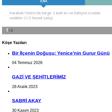
Köşe Yazıları
Bir İlçe­nin Do­ğu­şu: Ye­ni­ce’nin Gurur Günü
04 Temmuz 2026
GAZİ VE ŞEHİTLERİMİZ
28 Aralık 2023
SABRİ AKAY
30 Kasım 2023