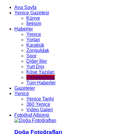
Ana Sayfa
Yenice Gazetesi
Künye
İletişim
Haberler
Yenice
Yortan
Karabük
Zonguldak
Spor
Diğer İller
Yurt Dışı
Köşe Yazıları
Yitirdiklerimiz
Tüm Haberler
Gazeteler
Yenice
Yenice Tarihi
360 Yenice
Video Galeri
Fotoğraf Albümü
Doğa Fotoğrafları