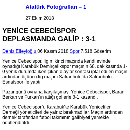
Atatürk Fotoğrafları – 1
27 Ekim 2018
YENİCE CEBECİSPOR
DEPLASMANDA GALİP : 3-1
Deniz Elieyioğlu
06 Kasım 2018
Spor
7,518 Göserim
Yenice Cebecispor, ligin ikinci maçında kendi evinde
oynadığı Karabük Demirçelikspor maçının 68. dakikasında 1-
0 yenik durumda iken çıkan olaylar sonrası iptal edilen maçın
ardından üçüncü lig maçını Safranbolu’da Safranbolu
Esnafspor ile yaptı.
Pazar günü oynana karşılaşmayı Yenice Cebecispor, Baran,
Berkan ve Furkan’ın attığı gollerle 3-1 kazandı.
Yenice Cebecispor’u Karabük’te Karabük Yeniceliler
Derneği yöneticileri de yalnız bırakmadılar. Maçın ardından
dernek tarafından futbol takımının galibiyeti yemekle
ödüllendirildi.