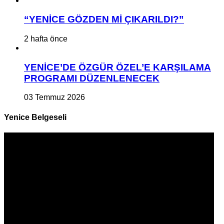
“YENİCE GÖZDEN Mİ ÇIKARILDI?”
2 hafta önce
YENİCE’DE ÖZGÜR ÖZEL’E KARŞILAMA
PROGRAMI DÜZENLENECEK
03 Temmuz 2026
Yenice Belgeseli