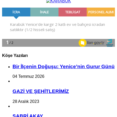
Köşe Yazıları
Bir İlçe­nin Do­ğu­şu: Ye­ni­ce’nin Gurur Günü
04 Temmuz 2026
GAZİ VE ŞEHİTLERİMİZ
28 Aralık 2023
SABRİ AKAY