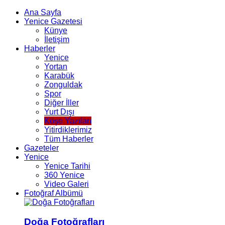
Ana Sayfa
Yenice Gazetesi
Künye
İletişim
Haberler
Yenice
Yortan
Karabük
Zonguldak
Spor
Diğer İller
Yurt Dışı
Köşe Yazıları
Yitirdiklerimiz
Tüm Haberler
Gazeteler
Yenice
Yenice Tarihi
360 Yenice
Video Galeri
Fotoğraf Albümü
Doğa Fotoğrafları