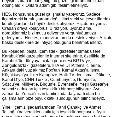
deyişle, Allah’ın bahşettiği bu güzelliği torunlarımızdan
ödünç aldık. Onlara adam gibi teslim etmeliyiz.
HES
, konusunda güzel çalışmalar yapıyoruz. Sadece
ilçemizdeki kuruluşlardan değil, ilimizdeki ve çevre illerdeki
kuruluşlardan da büyük destek alıyoruz. Hiç durmuyoruz.
Oradan oraya koşuyoruz. Biraz yoruluyoruz ama,
gördüklerimiz bizi mutlu ediyor ve yorgunluğumuzu
gideriyoruz. Herkes, manevi anlamda destek veriyor. Ancak,
başka desteklere de ihtiyaç olduğunu belirtmek isteriz.
Bu köşeden, başta ilçemizdeki gazeteler olmak üzere
Karabük’teki gazeteler ile internet sitelerine, özellikle de
Karabük’ün dünyaya açılan penceresi BRTV’ye,
Zonguldak’taki gazetelere, İHA ve DHA temsilcilerine,
Ankara’daki yüz akımız Fox’tan Kemal Aktaş’a, İsmail
Küçükkaya’ya, İlker Karagöze, Halk TV’den İsmail Dükel’e,
Kanal D’ye, CNN Türk’e , Cumhuriyet’e, Hürriyet’e,
Sözcü’ye, Milliyet’e, Birgün’e, Evrensel’e, Yeşil Gazete’ye
sesimiz oldukları için teşekkürü bir borç biliyoruz. Aynı
zamanda, Yenice’mizin tanıtımında da yararlı olan bu
çalışmaların bize büyük katkı sunduğunun bilincindeyiz.
Yine
, ilçemiz işadamlarından Fahri Çanakçı ve Ahmet
Tellioğlu’na verdikleri katkı için teşekkür borçluyuz. Aynı
duyarlılığı diğer işadamlarımızdan beklemenin de hakkımız