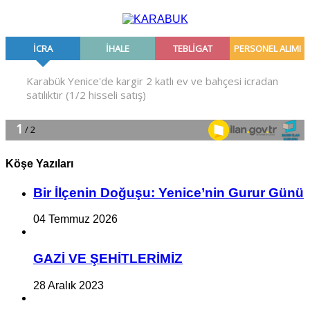
Köşe Yazıları
Bir İlçe­nin Do­ğu­şu: Ye­ni­ce’nin Gurur Günü
04 Temmuz 2026
GAZİ VE ŞEHİTLERİMİZ
28 Aralık 2023