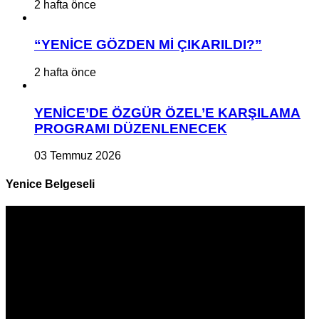
2 hafta önce
“YENİCE GÖZDEN Mİ ÇIKARILDI?”
2 hafta önce
YENİCE’DE ÖZGÜR ÖZEL’E KARŞILAMA
PROGRAMI DÜZENLENECEK
03 Temmuz 2026
Yenice Belgeseli