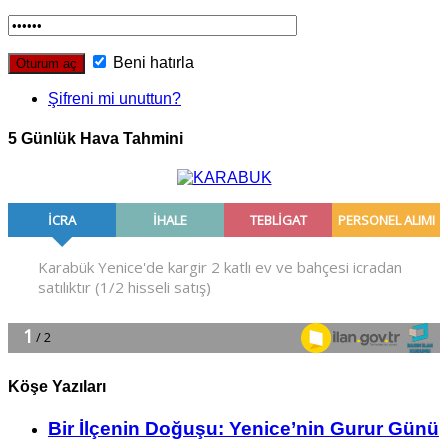
Beni hatırla
Şifreni mi unuttun?
5 Günlük Hava Tahmini
Köşe Yazıları
Bir İlçe­nin Do­ğu­şu: Ye­ni­ce’nin Gurur Günü