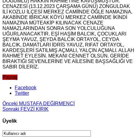
DOĞUMLU) HAKKIN RAHMETİNE KAVUŞMUŞTUR.
CENAZESİ (13.12.2023 ÇARŞAMA GÜNÜ) ZONGULDAK
İLİ KOZLU İLÇESİ MERKEZ CAMİİNDE ÖĞLE NAMAZINA,
AKABİNDE IBRICAK KÖYÜ MERKEZ CAMİİNDE İKİNDİ
NAMAZINA MÜTEAKİP KILINACAK CENAZE
NAMAZLARINDAN SONRA SON YOLCULUĞUNA
UĞURLANACAKTIR. EŞİ HAŞİM BALCIK, ÇOCUKLARI
ŞEYMA YAVUZ, ŞEYDA BALCIK ORTAYOL, CEYDA
BALCIK, DAMATLARI İDRİS YAVUZ, RIFAT ORTAYOL,
KARDEŞLERİ SATILMIŞ AÇMALI, YALÇIN AÇMALI. ALLAH
RAHMET EYLESİN. MEKANI CENNET OLSUN. GERİDE
BIRAKTIĞI SEVENLERİNE VE AİLESİNE BAŞSAĞLIĞI VE
SABIR DİLERİZ.
Paylaş
Facebook
Twitter
Önceki
MUSTAFA DEĞİRMENCİ
Sonraki
FEVZİ KIRIK
Üyelik