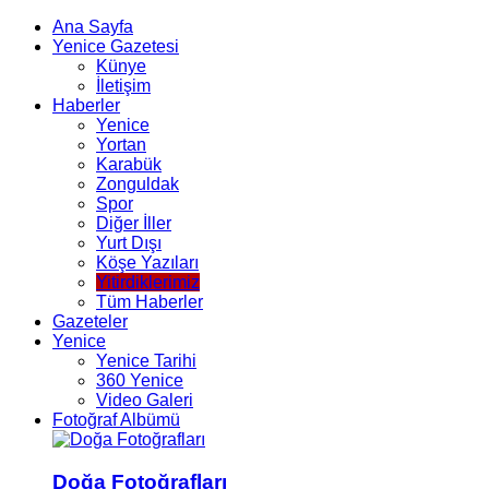
Ana Sayfa
Yenice Gazetesi
Künye
İletişim
Haberler
Yenice
Yortan
Karabük
Zonguldak
Spor
Diğer İller
Yurt Dışı
Köşe Yazıları
Yitirdiklerimiz
Tüm Haberler
Gazeteler
Yenice
Yenice Tarihi
360 Yenice
Video Galeri
Fotoğraf Albümü
Doğa Fotoğrafları