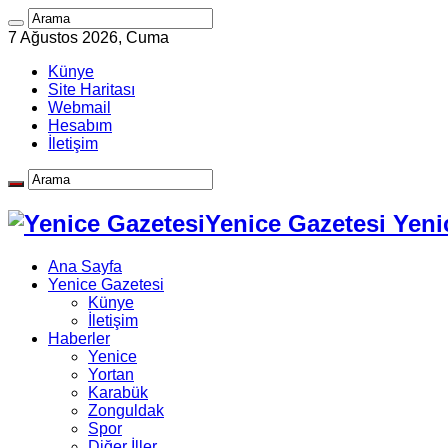
7 Ağustos 2026, Cuma
Künye
Site Haritası
Webmail
Hesabım
İletişim
Yenice Gazetesi Yeni
Ana Sayfa
Yenice Gazetesi
Künye
İletişim
Haberler
Yenice
Yortan
Karabük
Zonguldak
Spor
Diğer İller