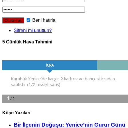
Beni hatırla
Şifreni mi unuttun?
5 Günlük Hava Tahmini
Köşe Yazıları
Bir İlçe­nin Do­ğu­şu: Ye­ni­ce’nin Gurur Günü