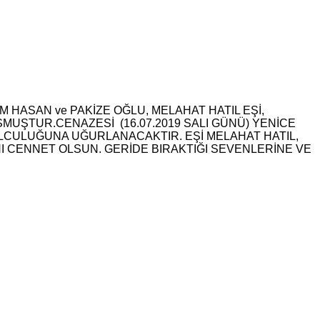
HASAN ve PAKİZE OĞLU, MELAHAT HATIL EŞİ,
MUŞTUR.CENAZESİ (16.07.2019 SALI GÜNÜ) YENİCE
LCULUĞUNA UĞURLANACAKTIR. EŞİ MELAHAT HATIL,
NI CENNET OLSUN. GERİDE BIRAKTIĞI SEVENLERİNE VE