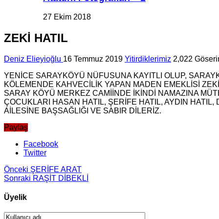
27 Ekim 2018
ZEKİ HATIL
Deniz Elieyioğlu
16 Temmuz 2019
Yitirdiklerimiz
2,022 Göser
YENİCE SARAYKÖYÜ NÜFUSUNA KAYITLI OLUP, SARAYKÖ
KÖLEMENDE KAHVECİLİK YAPAN MADEN EMEKLİSİ ZEKİ 
SARAY KÖYÜ MERKEZ CAMİİNDE İKİNDİ NAMAZINA MÜ
ÇOCUKLARI HASAN HATIL, ŞERİFE HATIL, AYDIN HATIL
AİLESİNE BAŞSAĞLIĞI VE SABIR DİLERİZ.
Paylaş
Facebook
Twitter
Önceki
ŞERİFE ARAT
Sonraki
RAŞİT DİBEKLİ
Üyelik