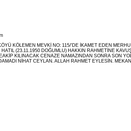
im
YÜ KÖLEMEN MEVKİ NO: 115/’DE İKAMET EDEN MERHUM 
HATIL (23.11.1950 DOĞUMLU) HAKKIN RAHMETİNE KAVUŞ
TEAKİP KILINACAK CENAZE NAMAZINDAN SONRA SON YO
, DAMADI NİHAT CEYLAN. ALLAH RAHMET EYLESİN. MEKA