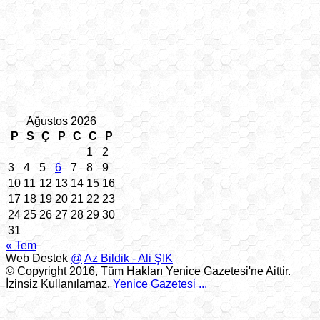
Ağustos 2026
P
S
Ç
P
C
C
P
1
2
3
4
5
6
7
8
9
10
11
12
13
14
15
16
17
18
19
20
21
22
23
24
25
26
27
28
29
30
31
« Tem
Web Destek
@
Az Bildik - Ali ŞIK
© Copyright 2016, Tüm Hakları Yenice Gazetesi'ne Aittir.
İzinsiz Kullanılamaz.
Yenice Gazetesi
...