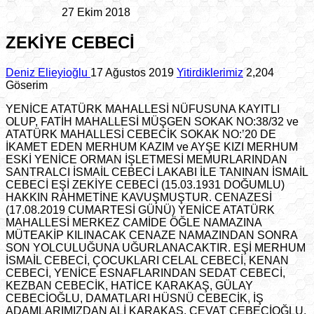
27 Ekim 2018
ZEKİYE CEBECİ
Deniz Elieyioğlu
17 Ağustos 2019
Yitirdiklerimiz
2,204
Göserim
YENİCE ATATÜRK MAHALLESİ NÜFUSUNA KAYITLI
OLUP, FATİH MAHALLESİ MÜŞGEN SOKAK NO:38/32 ve
ATATÜRK MAHALLESİ CEBECİK SOKAK NO:’20 DE
İKAMET EDEN MERHUM KAZIM ve AYŞE KIZI MERHUM
ESKİ YENİCE ORMAN İŞLETMESİ MEMURLARINDAN
SANTRALCI İSMAİL CEBECİ LAKABI İLE TANINAN İSMAİL
CEBECİ EŞİ ZEKİYE CEBECİ (15.03.1931 DOĞUMLU)
HAKKIN RAHMETİNE KAVUŞMUŞTUR. CENAZESİ
(17.08.2019 CUMARTESİ GÜNÜ) YENİCE
ATATÜRK
MAHALLESİ MERKEZ CAMİDE ÖĞLE NAMAZINA
MÜTEAKİP KILINACAK CENAZE NAMAZINDAN SONRA
SON YOLCULUĞUNA UĞURLANACAKTIR. EŞİ MERHUM
İSMAİL CEBECİ, ÇOCUKLARI CELAL CEBECİ, KENAN
CEBECİ, YENİCE ESNAFLARINDAN SEDAT CEBECİ,
KEZBAN CEBECİK, HATİCE KARAKAŞ, GÜLAY
CEBECİOĞLU, DAMATLARI HÜSNÜ CEBECİK, İŞ
ADAMLARIMIZDAN ALİ KARAKAŞ, CEVAT CEBECİOĞLU.