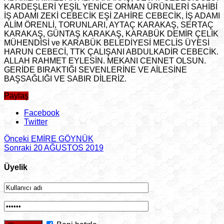
KARDEŞLERİ YEŞİL YENİCE ORMAN ÜRÜNLERİ SAHİBİ
İŞ ADAMI ZEKİ CEBECİK EŞİ ZAHİRE CEBECİK, İŞ ADAMI
ALİM ÖRENLİ, TORUNLARI, AYTAÇ KARAKAŞ, SERTAÇ
KARAKAŞ, GÜNTAŞ KARAKAŞ, KARABÜK DEMİR ÇELİK
MÜHENDİSİ ve KARABÜK BELEDİYESİ MECLİS ÜYESİ
HARUN CEBECİ, TTK ÇALIŞANI ABDULKADİR CEBECİK.
ALLAH RAHMET EYLESİN. MEKANI CENNET OLSUN.
GERİDE BIRAKTIĞI SEVENLERİNE VE AİLESİNE
BAŞSAĞLIĞI VE SABIR DİLERİZ.
Paylaş
Facebook
Twitter
Önceki
EMİRE GÖYNÜK
Sonraki
20 AĞUSTOS 2019
Üyelik