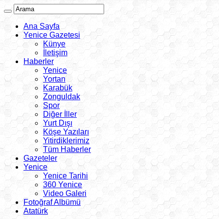
Ana Sayfa
Yenice Gazetesi
Künye
İletişim
Haberler
Yenice
Yortan
Karabük
Zonguldak
Spor
Diğer İller
Yurt Dışı
Köşe Yazıları
Yitirdiklerimiz
Tüm Haberler
Gazeteler
Yenice
Yenice Tarihi
360 Yenice
Video Galeri
Fotoğraf Albümü
Atatürk