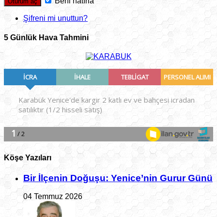
Beni hatırla
Şifreni mi unuttun?
5 Günlük Hava Tahmini
Köşe Yazıları
Bir İlçe­nin Do­ğu­şu: Ye­ni­ce’nin Gurur Günü
04 Temmuz 2026