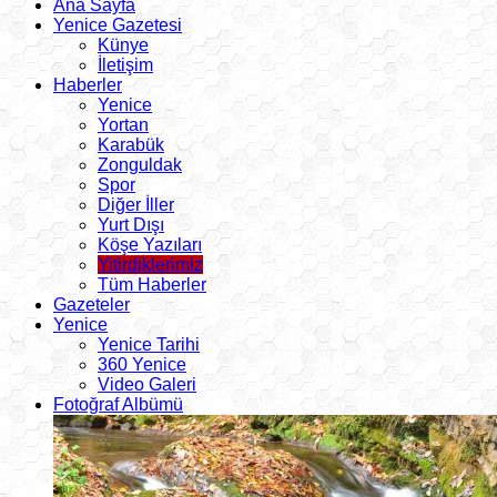
Ana Sayfa
Yenice Gazetesi
Künye
İletişim
Haberler
Yenice
Yortan
Karabük
Zonguldak
Spor
Diğer İller
Yurt Dışı
Köşe Yazıları
Yitirdiklerimiz
Tüm Haberler
Gazeteler
Yenice
Yenice Tarihi
360 Yenice
Video Galeri
Fotoğraf Albümü