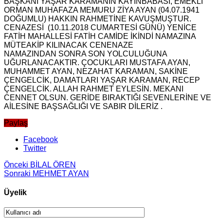
BAŞKANI YAŞAR KARAMANIN KAYINBABASI, EMEKLİ
ORMAN MUHAFAZA MEMURU ZİYA AYAN (04.07.1941
DOĞUMLU) HAKKIN RAHMETİNE KAVUŞMUŞTUR.
CENAZESİ (10.11.2018 CUMARTESİ GÜNÜ) YENİCE
FATİH MAHALLESİ FATİH CAMİDE İKİNDİ NAMAZINA
MÜTEAKİP KILINACAK CENENAZE
NAMAZINDAN
SONRA SON YOLCULUĞUNA
UĞURLANACAKTIR. ÇOCUKLARI MUSTAFA AYAN,
MUHAMMET AYAN, NEZAHAT KARAMAN, SAKİNE
ÇENGELCİK, DAMATLARI YAŞAR KARAMAN, RECEP
ÇENGELCİK. ALLAH RAHMET EYLESİN. MEKANI
CENNET OLSUN. GERİDE BIRAKTIĞI SEVENLERİNE VE
AİLESİNE BAŞSAĞLIĞI VE SABIR DİLERİZ .
Paylaş
Facebook
Twitter
Önceki
BİLAL ÖREN
Sonraki
MEHMET AYAN
Üyelik