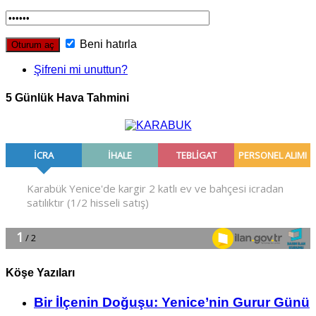
Beni hatırla
Şifreni mi unuttun?
5 Günlük Hava Tahmini
Köşe Yazıları
Bir İlçe­nin Do­ğu­şu: Ye­ni­ce’nin Gurur Günü