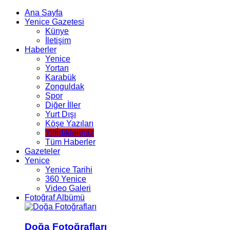
Ana Sayfa
Yenice Gazetesi
Künye
İletişim
Haberler
Yenice
Yortan
Karabük
Zonguldak
Spor
Diğer İller
Yurt Dışı
Köşe Yazıları
Yitirdiklerimiz
Tüm Haberler
Gazeteler
Yenice
Yenice Tarihi
360 Yenice
Video Galeri
Fotoğraf Albümü
Doğa Fotoğrafları