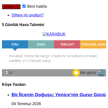
Beni hatırla
Şifreni mi unuttun?
5 Günlük Hava Tahmini
Köşe Yazıları
Bir İlçe­nin Do­ğu­şu: Ye­ni­ce’nin Gurur Günü
04 Temmuz 2026