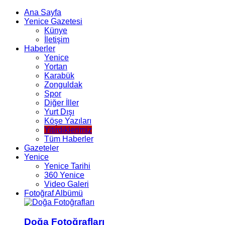
Ana Sayfa
Yenice Gazetesi
Künye
İletişim
Haberler
Yenice
Yortan
Karabük
Zonguldak
Spor
Diğer İller
Yurt Dışı
Köşe Yazıları
Yitirdiklerimiz
Tüm Haberler
Gazeteler
Yenice
Yenice Tarihi
360 Yenice
Video Galeri
Fotoğraf Albümü
Doğa Fotoğrafları