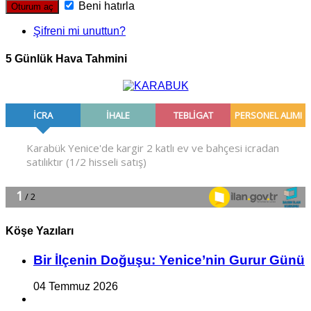
Beni hatırla
Şifreni mi unuttun?
5 Günlük Hava Tahmini
Köşe Yazıları
Bir İlçe­nin Do­ğu­şu: Ye­ni­ce’nin Gurur Günü
04 Temmuz 2026