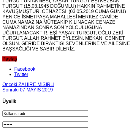
TURGUT’UN ANNESİ, YAŞAR TURGUT EŞİ KEZBAN
TURGUT (15.03.1945 DOĞUMLU) HAKKIN RAHMETİNE
KAVUŞMUŞTUR. CENAZESİ (03.05.2019 CUMA GÜNÜ)
YENİCE İSMETPAŞA MAHALLESİ MERKEZ CAMİDE
CUMA NAMAZINA MÜTEAKİP KILINACAK CENAZE
NAMAZINDAN SONRA SON YOLCULUĞUNA
UĞURLANACAKTIR. EŞİ YAŞAR TURGUT, OĞLU ZEKİ
TURGUT. ALLAH RAHMET EYLESİN. MEKANI CENNET
OLSUN. GERİDE BIRAKTIĞI SEVENLERİNE VE AİLESİNE
BAŞSAĞLIĞI VE SABIR DİLERİZ.
Paylaş
Facebook
Twitter
Önceki
ZAHİRE MISIRLI
Sonraki
07 MAYIS 2019
Üyelik