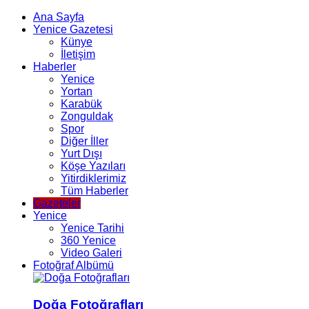
Ana Sayfa
Yenice Gazetesi
Künye
İletişim
Haberler
Yenice
Yortan
Karabük
Zonguldak
Spor
Diğer İller
Yurt Dışı
Köşe Yazıları
Yitirdiklerimiz
Tüm Haberler
Gazeteler
Yenice
Yenice Tarihi
360 Yenice
Video Galeri
Fotoğraf Albümü
Doğa Fotoğrafları