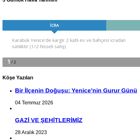
Köşe Yazıları
Bir İlçe­nin Do­ğu­şu: Ye­ni­ce’nin Gurur Günü
04 Temmuz 2026
GAZİ VE ŞEHİTLERİMİZ
28 Aralık 2023