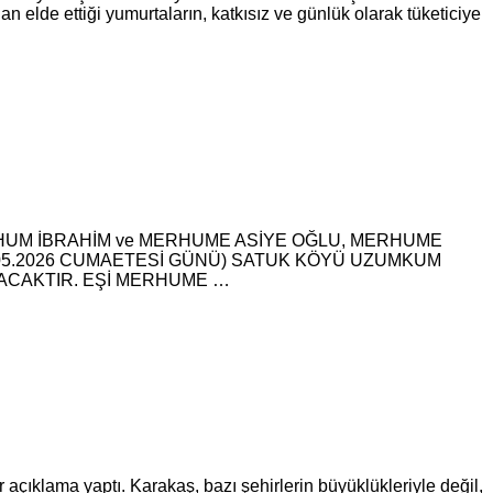
n elde ettiği yumurtaların, katkısız ve günlük olarak tüketiciye
RHUM İBRAHİM ve MERHUME ASİYE OĞLU, MERHUME
.05.2026 CUMAETESİ GÜNÜ) SATUK KÖYÜ UZUMKUM
ACAKTIR. EŞİ MERHUME …
çıklama yaptı. Karakaş, bazı şehirlerin büyüklükleriyle değil,