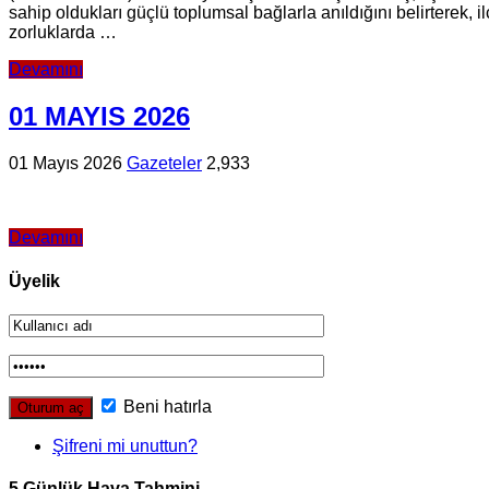
sahip oldukları güçlü toplumsal bağlarla anıldığını belirterek, 
zorluklarda …
Devamını
01 MAYIS 2026
01 Mayıs 2026
Gazeteler
2,933
Devamını
Üyelik
Beni hatırla
Şifreni mi unuttun?
5 Günlük Hava Tahmini