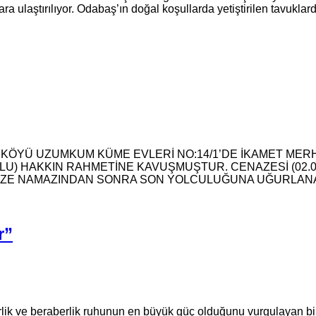
 ulaştırılıyor. Odabaş’ın doğal koşullarda yetiştirilen tavuklarda
K KÖYÜ UZUMKUM KÜME EVLERİ NO:14/1’DE İKAMET ME
UMLU) HAKKIN RAHMETİNE KAVUŞMUŞTUR. CENAZESİ (02
NAZE NAMAZINDAN SONRA SON YOLCULUĞUNA UĞURLAN
r”
ik ve beraberlik ruhunun en büyük güç olduğunu vurgulayan bir a