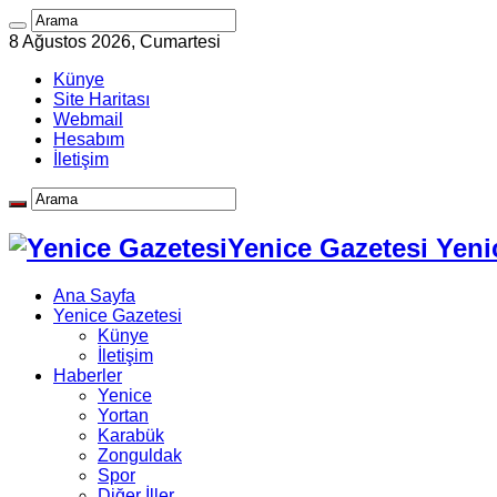
8 Ağustos 2026, Cumartesi
Künye
Site Haritası
Webmail
Hesabım
İletişim
Yenice Gazetesi Yeni
Ana Sayfa
Yenice Gazetesi
Künye
İletişim
Haberler
Yenice
Yortan
Karabük
Zonguldak
Spor
Diğer İller