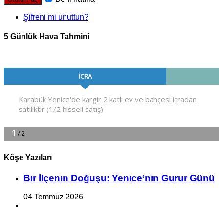
Şifreni mi unuttun?
5 Günlük Hava Tahmini
Köşe Yazıları
Bir İlçe­nin Do­ğu­şu: Ye­ni­ce’nin Gurur Günü
04 Temmuz 2026