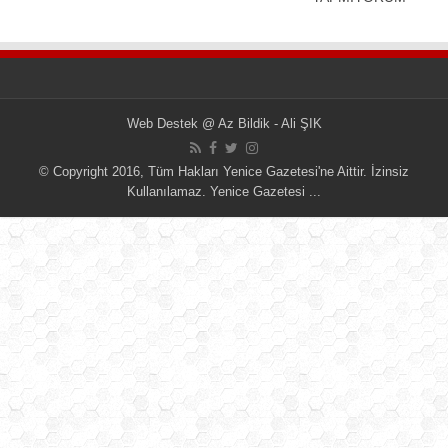
Web Destek
@
Az Bildik - Ali ŞIK
© Copyright 2016, Tüm Hakları Yenice Gazetesi'ne Aittir. İzinsiz
Kullanılamaz.
Yenice Gazetesi
...