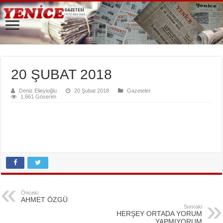
20 ŞUBAT 2018
Deniz Elieyioğlu
20 Şubat 2018
Gazeteler
1,661 Göserim
Önceki
AHMET ÖZGÜ
Sonraki
HERŞEY ORTADA YORUM
YAPMIYORUM