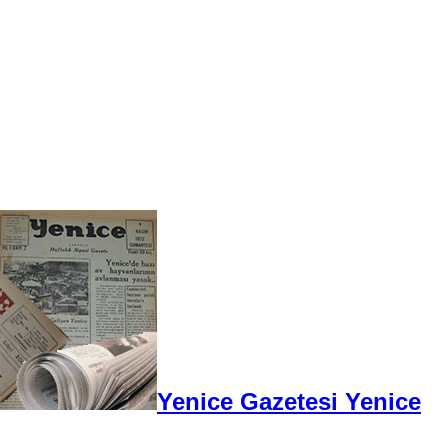
Yenice Gazetesi Yenice