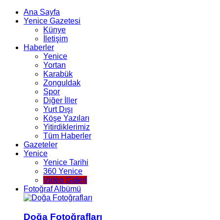
Ana Sayfa
Yenice Gazetesi
Künye
İletişim
Haberler
Yenice
Yortan
Karabük
Zonguldak
Spor
Diğer İller
Yurt Dışı
Köşe Yazıları
Yitirdiklerimiz
Tüm Haberler
Gazeteler
Yenice
Yenice Tarihi
360 Yenice
Video Galeri
Fotoğraf Albümü
Doğa Fotoğrafları