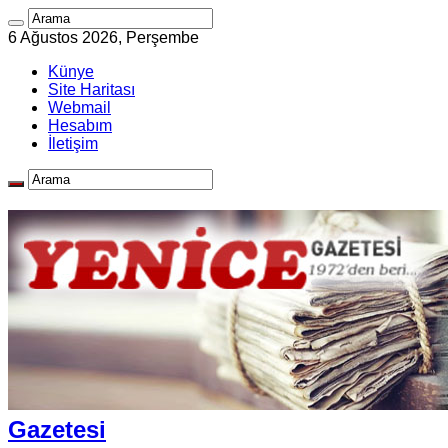
6 Ağustos 2026, Perşembe
Künye
Site Haritası
Webmail
Hesabım
İletişim
Gazetesi