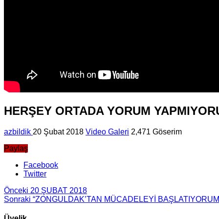
HERŞEY ORTADA YORUM YAPMIYOR
azbildik
20 Şubat 2018
Video Galeri
2,471 Göserim
Paylaş
Facebook
Twitter
Önceki
20 ŞUBAT 2018
Sonraki
“ZONGULDAK’TAN MÜCADELEYİ BAŞLATIYORUM
Üyelik