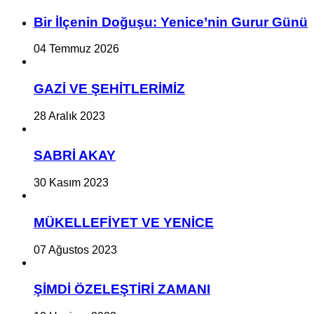
Bir İlçe­nin Do­ğu­şu: Ye­ni­ce’nin Gurur Günü
04 Temmuz 2026
GAZİ VE ŞEHİTLERİMİZ
28 Aralık 2023
SABRİ AKAY
30 Kasım 2023
MÜKELLEFİYET VE YENİCE
07 Ağustos 2023
ŞİMDİ ÖZELEŞTİRİ ZAMANI