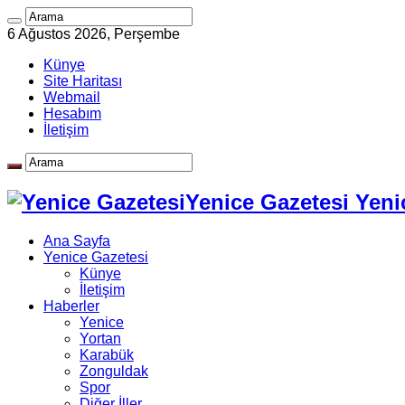
6 Ağustos 2026, Perşembe
Künye
Site Haritası
Webmail
Hesabım
İletişim
Yenice Gazetesi Yeni
Ana Sayfa
Yenice Gazetesi
Künye
İletişim
Haberler
Yenice
Yortan
Karabük
Zonguldak
Spor
Diğer İller