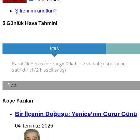
Şifreni mi unuttun?
5 Günlük Hava Tahmini
Köşe Yazıları
Bir İlçe­nin Do­ğu­şu: Ye­ni­ce’nin Gurur Günü
04 Temmuz 2026