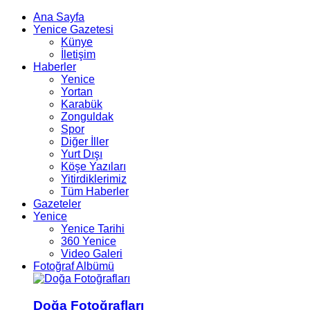
Ana Sayfa
Yenice Gazetesi
Künye
İletişim
Haberler
Yenice
Yortan
Karabük
Zonguldak
Spor
Diğer İller
Yurt Dışı
Köşe Yazıları
Yitirdiklerimiz
Tüm Haberler
Gazeteler
Yenice
Yenice Tarihi
360 Yenice
Video Galeri
Fotoğraf Albümü
Doğa Fotoğrafları