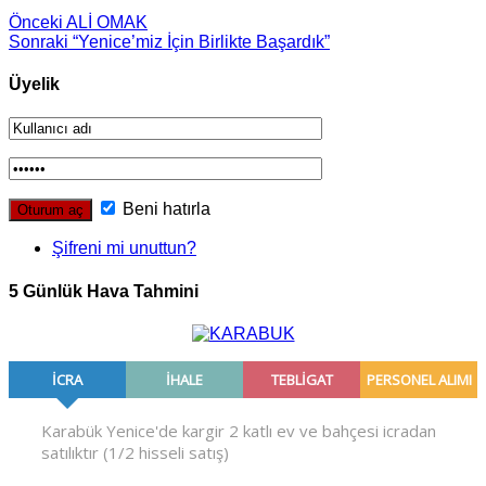
Önceki
ALİ OMAK
Sonraki
“Yenice’miz İçin Birlikte Başardık”
Üyelik
Beni hatırla
Şifreni mi unuttun?
5 Günlük Hava Tahmini