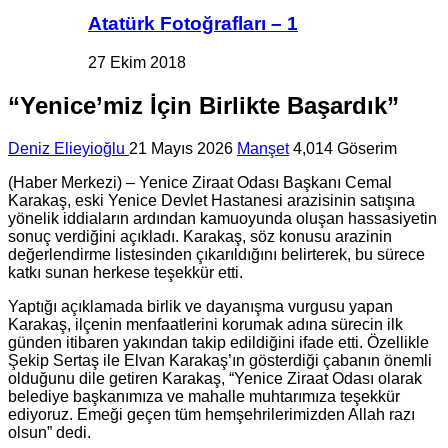
Atatürk Fotoğrafları – 1
27 Ekim 2018
“Yenice’miz İçin Birlikte Başardık”
Deniz Elieyioğlu
21 Mayıs 2026
Manşet
4,014 Göserim
(Haber Merkezi) – Yenice Ziraat Odası Başkanı
Cemal
Karakaş
, eski Yenice Devlet Hastanesi arazisinin satışına
yönelik iddiaların ardından kamuoyunda oluşan hassasiyetin
sonuç verdiğini açıkladı. Karakaş, söz konusu arazinin
değerlendirme listesinden çıkarıldığını belirterek, bu sürece
katkı sunan herkese teşekkür etti.
Yaptığı açıklamada birlik ve dayanışma vurgusu yapan
Karakaş, ilçenin menfaatlerini korumak adına sürecin ilk
günden itibaren yakından takip edildiğini ifade etti. Özellikle
Şekip Sertaş
ile
Elvan Karakaş
’ın gösterdiği çabanın önemli
olduğunu dile getiren Karakaş, “Yenice Ziraat Odası olarak
belediye başkanımıza ve mahalle muhtarımıza teşekkür
ediyoruz. Emeği geçen tüm hemşehrilerimizden Allah razı
olsun” dedi.