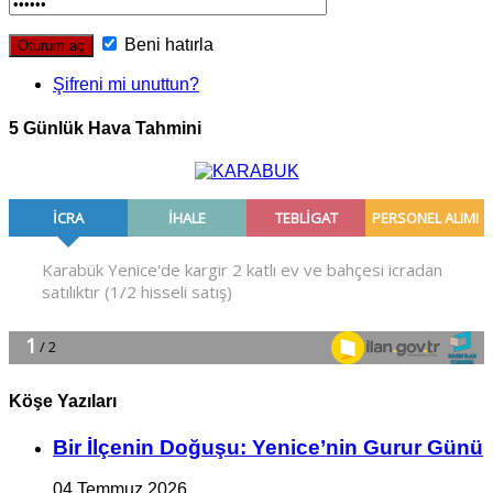
Beni hatırla
Şifreni mi unuttun?
5 Günlük Hava Tahmini
Köşe Yazıları
Bir İlçe­nin Do­ğu­şu: Ye­ni­ce’nin Gurur Günü
04 Temmuz 2026