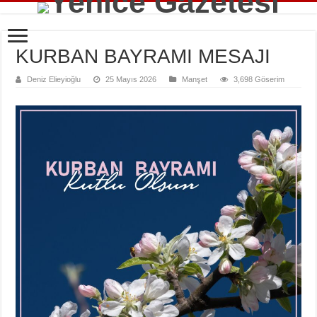
KURBAN BAYRAMI MESAJI
Deniz Elieyioğlu
25 Mayıs 2026
Manşet
3,698 Göserim