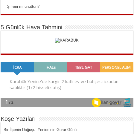
Şifreni mi unuttun?
5 Günlük Hava Tahmini
Köşe Yazıları
Bir İlçe­nin Do­ğu­şu: Ye­ni­ce’nin Gurur Günü