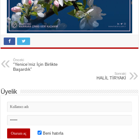
Önceki
“Yenice’miz İçin Birlikte
Başardık”
Sonraki
HALİL TİRYAKİ
Üyelik
Beni hatırla