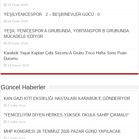
19 Ocak 2026
YEŞİLYENİCESPOR : 2 – BEŞBİNEVLER GÜCÜ : 0
08 Aralık 2025
YEŞİL YENİCESPOR A GRUBUNDA, YORTANSPOR B GRUBUNDA
MÜCADELE EDİYOR
05 Aralık 2025
Karabük Yaşar Kaptan Çebi Sezonu A Grubu 3’ncü Hafta Sonu Puan
Durumu
14 Kasım 2022
Güncel Haberler
KAN GAZI KİTİ EKSİKLİĞİ HASTALARI KARABÜK’E GÖNDERİYOR
2 hafta önce
“YENİCELİYİM DİYEN HERKES YÜKSEK OKULA SAHİP ÇIKMALI!”
2 hafta önce
MHP KONGRESİ 26 TEMMUZ 2026 PAZAR GÜNÜ YAPILACAK
2 hafta önce