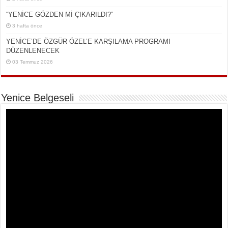
“YENİCE GÖZDEN Mİ ÇIKARILDI?”
3 hafta önce
YENİCE’DE ÖZGÜR ÖZEL’E KARŞILAMA PROGRAMI
DÜZENLENECEK
03 Temmuz 2026
Yenice Belgeseli