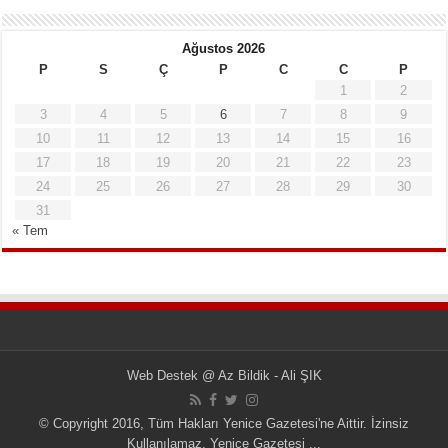
Ağustos 2026
P
S
Ç
P
C
C
P
1
2
3
4
5
6
7
8
9
10
11
12
13
14
15
16
17
18
19
20
21
22
23
24
25
26
27
28
29
30
31
« Tem
Web Destek
@
Az Bildik - Ali ŞIK
© Copyright 2016, Tüm Hakları Yenice Gazetesi'ne Aittir. İzinsiz
Kullanılamaz.
Yenice Gazetesi
...