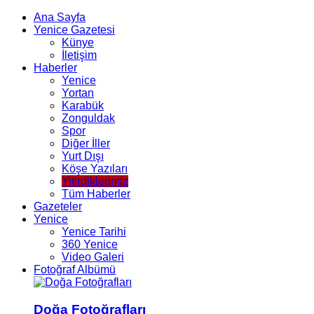
Ana Sayfa
Yenice Gazetesi
Künye
İletişim
Haberler
Yenice
Yortan
Karabük
Zonguldak
Spor
Diğer İller
Yurt Dışı
Köşe Yazıları
Yitirdiklerimiz
Tüm Haberler
Gazeteler
Yenice
Yenice Tarihi
360 Yenice
Video Galeri
Fotoğraf Albümü
Doğa Fotoğrafları