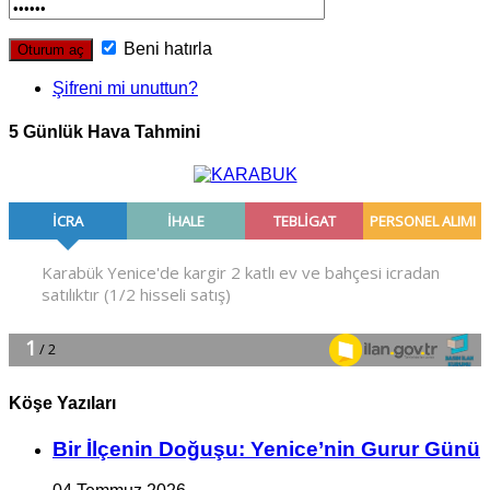
Beni hatırla
Şifreni mi unuttun?
5 Günlük Hava Tahmini
Köşe Yazıları
Bir İlçe­nin Do­ğu­şu: Ye­ni­ce’nin Gurur Günü