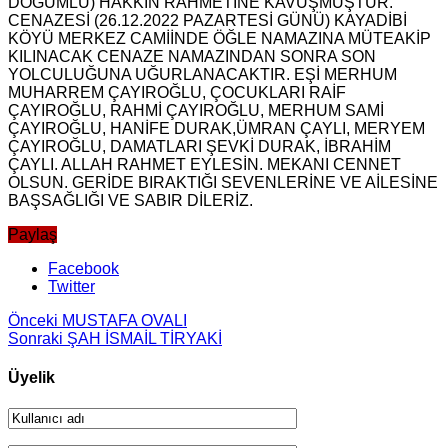
DOĞUMLU) HAKKIN RAHMETİNE KAVUŞMUŞTUR.
CENAZESİ (26.12.2022 PAZARTESİ GÜNÜ) KAYADİBİ
KÖYÜ MERKEZ CAMİİNDE ÖĞLE NAMAZINA MÜTEAKİP
KILINACAK CENAZE NAMAZINDAN SONRA SON
YOLCULUĞUNA UĞURLANACAKTIR. EŞİ MERHUM
MUHARREM ÇAYIROĞLU, ÇOCUKLARI RAİF
ÇAYIROĞLU, RAHMİ ÇAYIROĞLU, MERHUM SAMİ
ÇAYIROĞLU, HANİFE DURAK,ÜMRAN ÇAYLI, MERYEM
ÇAYIROĞLU, DAMATLARI ŞEVKİ DURAK, İBRAHİM
ÇAYLI. ALLAH RAHMET EYLESİN. MEKANI CENNET
OLSUN. GERİDE BIRAKTIĞI SEVENLERİNE VE AİLESİNE
BAŞSAĞLIĞI VE SABIR DİLERİZ.
Paylaş
Facebook
Twitter
Önceki
MUSTAFA OVALI
Sonraki
ŞAH İSMAİL TİRYAKİ
Üyelik