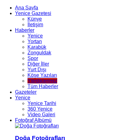
Ana Sayfa
Yenice Gazetesi
Künye
İletişim
Haberler
Yenice
Yortan
Karabük
Zonguldak
Spor
Diğer İller
Yurt Dışı
Köşe Yazıları
Yitirdiklerimiz
Tüm Haberler
Gazeteler
Yenice
Yenice Tarihi
360 Yenice
Video Galeri
Fotoğraf Albümü
Doğa Fotoğrafları