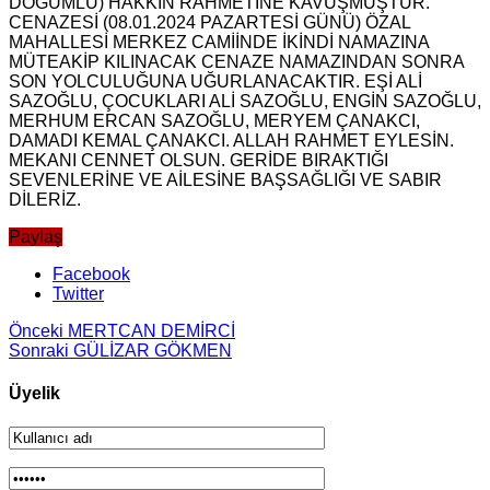
DOĞUMLU) HAKKIN RAHMETİNE KAVUŞMUŞTUR.
CENAZESİ (08.01.2024 PAZARTESİ GÜNÜ) ÖZAL
MAHALLESİ MERKEZ CAMİİNDE İKİNDİ NAMAZINA
MÜTEAKİP KILINACAK CENAZE NAMAZINDAN SONRA
SON YOLCULUĞUNA UĞURLANACAKTIR. EŞİ ALİ
SAZOĞLU, ÇOCUKLARI ALİ SAZOĞLU, ENGİN SAZOĞLU,
MERHUM ERCAN SAZOĞLU, MERYEM ÇANAKCI,
DAMADI KEMAL ÇANAKCI. ALLAH RAHMET EYLESİN.
MEKANI CENNET OLSUN. GERİDE BIRAKTIĞI
SEVENLERİNE VE AİLESİNE BAŞSAĞLIĞI VE SABIR
DİLERİZ.
Paylaş
Facebook
Twitter
Önceki
MERTCAN DEMİRCİ
Sonraki
GÜLİZAR GÖKMEN
Üyelik