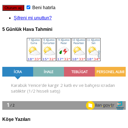
Beni hatırla
Şifreni mi unuttun?
5 Günlük Hava Tahmini
Köşe Yazıları