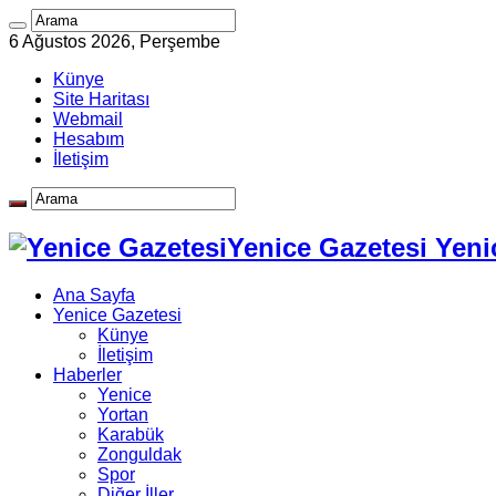
6 Ağustos 2026, Perşembe
Künye
Site Haritası
Webmail
Hesabım
İletişim
Yenice Gazetesi Yeni
Ana Sayfa
Yenice Gazetesi
Künye
İletişim
Haberler
Yenice
Yortan
Karabük
Zonguldak
Spor
Diğer İller