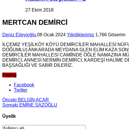
27 Ekim 2018
MERTCAN DEMİRCİ
Deniz Elieyioğlu
08 Ocak 2024
Yitirdiklerimiz
1,766 Göserim
İLÇEMİZ YEŞİLKÖY KÖYÜ DEMİRCİLER MAHALLESİ NÜFU
DOĞUMLU) ANKARADA MEYDANA GLEN ELİM KAZA SONR
DEMİRCİLER MAHALLESİ CAMİİNDE ÖĞLE NAMAZINA M
DEMİRCİ, ANNESİ NERMİN DEMİRCİ, KARDEŞİ HALİME D
BAŞSAĞLIĞI VE SABIR DİLERİZ.
Paylaş
Facebook
Twitter
Önceki
BELGİN ACAR
Sonraki
EMİNE SAZOĞLU
Üyelik