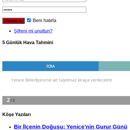
Beni hatırla
Şifreni mi unuttun?
5 Günlük Hava Tahmini
Köşe Yazıları
Bir İlçe­nin Do­ğu­şu: Ye­ni­ce’nin Gurur Günü