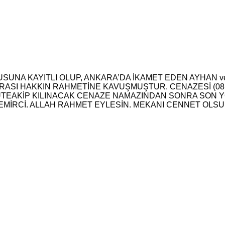
SUNA KAYITLI OLUP, ANKARA’DA İKAMET EDEN AYHAN ve
ASI HAKKIN RAHMETİNE KAVUŞMUŞTUR. CENAZESİ (08.
ÜTEAKİP KILINACAK CENAZE NAMAZINDAN SONRA SON
EMİRCİ. ALLAH RAHMET EYLESİN. MEKANI CENNET OLSU