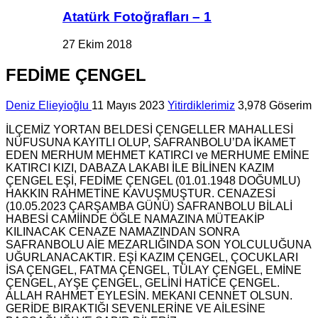
Atatürk Fotoğrafları – 1
27 Ekim 2018
FEDİME ÇENGEL
Deniz Elieyioğlu
11 Mayıs 2023
Yitirdiklerimiz
3,978 Göserim
İLÇEMİZ YORTAN BELDESİ ÇENGELLER MAHALLESİ
NÜFUSUNA KAYITLI OLUP, SAFRANBOLU’DA İKAMET
EDEN MERHUM MEHMET KATIRCI ve MERHUME EMİNE
KATIRCI KIZI, DABAZA LAKABI İLE BİLİNEN KAZIM
ÇENGEL EŞİ, FEDİME ÇENGEL (01.01.1948 DOĞUMLU)
HAKKIN RAHMETİNE KAVUŞMUŞTUR. CENAZESİ
(10.05.2023 ÇARŞAMBA GÜNÜ) SAFRANBOLU BİLALİ
HABESİ CAMİİNDE ÖĞLE NAMAZINA MÜTEAKİP
KILINACAK CENAZE NAMAZINDAN SONRA
SAFRANBOLU AİE MEZARLIĞINDA SON YOLCULUĞUNA
UĞURLANACAKTIR. EŞİ KAZIM ÇENGEL, ÇOCUKLARI
İSA ÇENGEL, FATMA ÇENGEL, TÜLAY ÇENGEL, EMİNE
ÇENGEL, AYŞE ÇENGEL, GELİNİ HATİCE ÇENGEL.
ALLAH RAHMET EYLESİN. MEKANI CENNET OLSUN.
GERİDE BIRAKTIĞI SEVENLERİNE VE AİLESİNE