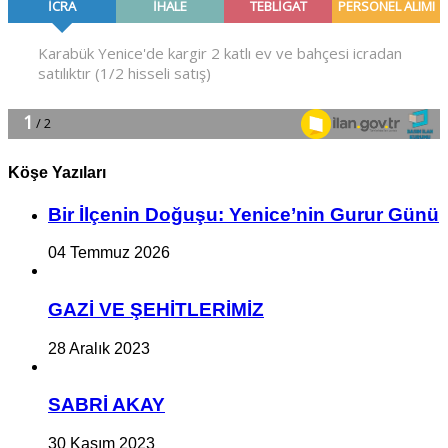
Köşe Yazıları
Bir İlçe­nin Do­ğu­şu: Ye­ni­ce’nin Gurur Günü
04 Temmuz 2026
GAZİ VE ŞEHİTLERİMİZ
28 Aralık 2023
SABRİ AKAY
30 Kasım 2023