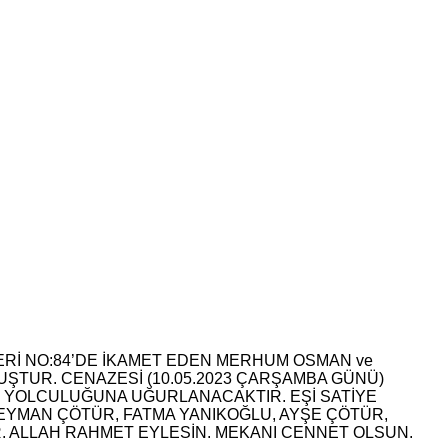
Rİ NO:84’DE İKAMET EDEN MERHUM OSMAN ve
UŞTUR. CENAZESİ (10.05.2023 ÇARŞAMBA GÜNÜ)
 YOLCULUĞUNA UĞURLANACAKTIR. EŞİ SATİYE
EYMAN ÇÖTÜR, FATMA YANIKOĞLU, AYŞE ÇÖTÜR,
R. ALLAH RAHMET EYLESİN. MEKANI CENNET OLSUN.