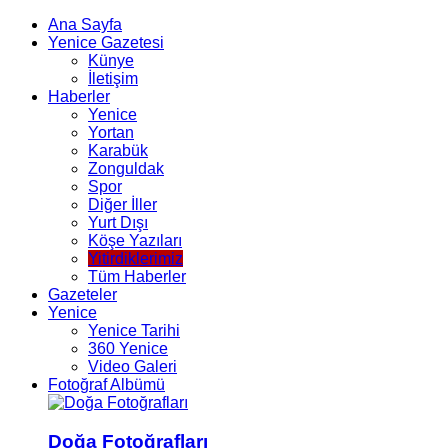
Ana Sayfa
Yenice Gazetesi
Künye
İletişim
Haberler
Yenice
Yortan
Karabük
Zonguldak
Spor
Diğer İller
Yurt Dışı
Köşe Yazıları
Yitirdiklerimiz
Tüm Haberler
Gazeteler
Yenice
Yenice Tarihi
360 Yenice
Video Galeri
Fotoğraf Albümü
Doğa Fotoğrafları