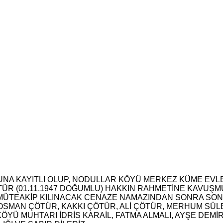
NA KAYITLI OLUP, NODULLAR KÖYÜ MERKEZ KÜME EVLE
ÜR (01.11.1947 DOĞUMLU) HAKKIN RAHMETİNE KAVUŞM
MÜTEAKİP KILINACAK CENAZE NAMAZINDAN SONRA SON
SMAN ÇÖTÜR, KAKKI ÇÖTÜR, ALİ ÇÖTÜR, MERHUM SÜL
Ü MUHTARI İDRİS KARAİL, FATMA ALMALI, AYŞE DEMİ