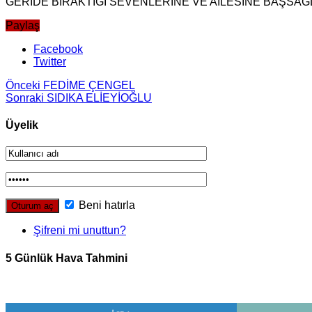
GERİDE BIRAKTIĞI SEVENLERİNE VE AİLESİNE BAŞSAĞLI
Paylaş
Facebook
Twitter
Önceki
FEDİME ÇENGEL
Sonraki
SIDIKA ELİEYİOĞLU
Üyelik
Beni hatırla
Şifreni mi unuttun?
5 Günlük Hava Tahmini