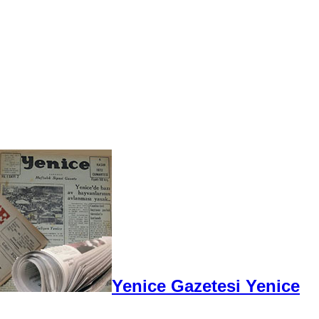
Yenice Gazetesi Yenice