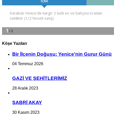
Köşe Yazıları
Bir İlçe­nin Do­ğu­şu: Ye­ni­ce’nin Gurur Günü
04 Temmuz 2026
GAZİ VE ŞEHİTLERİMİZ
28 Aralık 2023
SABRİ AKAY
30 Kasım 2023