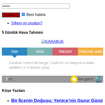
Beni hatırla
Şifreni mi unuttun?
5 Günlük Hava Tahmini
Köşe Yazıları
Bir İlçe­nin Do­ğu­şu: Ye­ni­ce’nin Gurur Günü