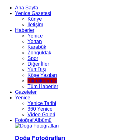
Ana Sayfa
Yenice Gazetesi
Künye
İletişim
Haberler
Yenice
Yortan
Karabük
Zonguldak
Spor
Diğer İller
Yurt Dışı
Köşe Yazıları
Yitirdiklerimiz
Tüm Haberler
Gazeteler
Yenice
Yenice Tarihi
360 Yenice
Video Galeri
Fotoğraf Albümü
Doğa Fotoğrafları