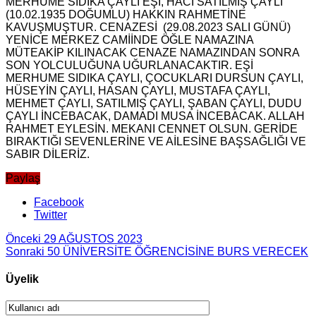
MERHUME SIDIKA ÇAYLI EŞİ, HACI SATILMIŞ ÇAYLI
(10.02.1935 DOĞUMLU) HAKKIN RAHMETİNE
KAVUŞMUŞTUR. CENAZESİ (29.08.2023 SALI GÜNÜ)
YENİCE MERKEZ CAMİİNDE ÖĞLE NAMAZINA
MÜTEAKİP KILINACAK CENAZE NAMAZINDAN SONRA
SON YOLCULUĞUNA UĞURLANACAKTIR. EŞİ
MERHUME SIDIKA ÇAYLI, ÇOCUKLARI DURSUN ÇAYLI,
HÜSEYİN ÇAYLI, HASAN ÇAYLI, MUSTAFA ÇAYLI,
MEHMET ÇAYLI, SATILMIŞ ÇAYLI, ŞABAN ÇAYLI, DUDU
ÇAYLI İNCEBACAK, DAMADI MUSA İNCEBACAK. ALLAH
RAHMET EYLESİN. MEKANI CENNET OLSUN. GERİDE
BIRAKTIĞI SEVENLERİNE VE AİLESİNE BAŞSAĞLIĞI VE
SABIR DİLERİZ.
Paylaş
Facebook
Twitter
Önceki
29 AĞUSTOS 2023
Sonraki
50 ÜNİVERSİTE ÖĞRENCİSİNE BURS VERECEK
Üyelik