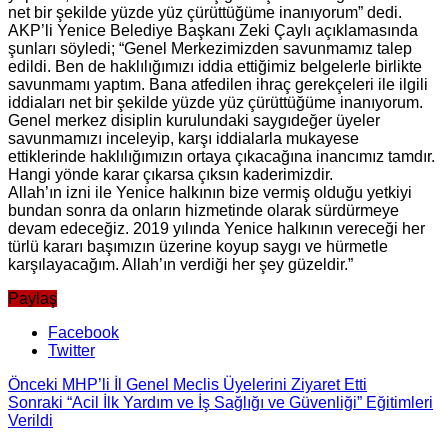
net bir şekilde yüzde yüz çürüttüğüme inanıyorum” dedi.
AKP’li Yenice Belediye Başkanı Zeki Çaylı açıklamasında
şunları söyledi; “Genel Merkezimizden savunmamız talep
edildi. Ben de haklılığımızı iddia ettiğimiz belgelerle birlikte
savunmamı yaptım. Bana atfedilen ihraç gerekçeleri ile ilgili
iddiaları net bir şekilde yüzde yüz çürüttüğüme inanıyorum.
Genel merkez disiplin kurulundaki saygıdeğer üyeler
savunmamızı inceleyip, karşı iddialarla mukayese
ettiklerinde haklılığımızın ortaya çıkacağına inancımız tamdır.
Hangi yönde karar çıkarsa çıksın kaderimizdir.
Allah’ın izni ile Yenice halkının bize vermiş olduğu yetkiyi
bundan sonra da onların hizmetinde olarak sürdürmeye
devam edeceğiz. 2019 yılında Yenice halkının vereceği her
türlü kararı başımızın üzerine koyup saygı ve hürmetle
karşılayacağım. Allah’ın verdiği her şey güzeldir.”
Paylaş
Facebook
Twitter
Önceki
MHP’li İl Genel Meclis Üyelerini Ziyaret Etti
Sonraki
“Acil İlk Yardım ve İş Sağlığı ve Güvenliği” Eğitimleri
Verildi