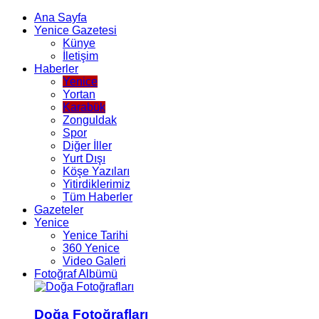
Ana Sayfa
Yenice Gazetesi
Künye
İletişim
Haberler
Yenice
Yortan
Karabük
Zonguldak
Spor
Diğer İller
Yurt Dışı
Köşe Yazıları
Yitirdiklerimiz
Tüm Haberler
Gazeteler
Yenice
Yenice Tarihi
360 Yenice
Video Galeri
Fotoğraf Albümü
Doğa Fotoğrafları