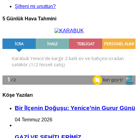
Şifreni mi unuttun?
5 Günlük Hava Tahmini
Köşe Yazıları
Bir İlçe­nin Do­ğu­şu: Ye­ni­ce’nin Gurur Günü
04 Temmuz 2026
GAZİ VE ŞEHİTLERİMİZ