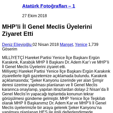
Atatürk Fotoğrafları – 1
27 Ekim 2018
MHP’li İl Genel Meclis Üyelerini
Ziyaret Etti
Deniz Elieyioğlu
02 Nisan 2018
Manşet
,
Yenice
1,739
Göserim
MİLLİYETÇİ Hareket Partisi Yenice İlçe Başkanı Ergün
Karakırık, Karabük MHP İl Başkanı Dr. Adem Kar’ı ve MHP’li
İl Genel Meclis Üyelerini ziyaret etti.
Milliyetçi Hareket Partisi Yenice İlçe Başkanı Ergün Karakırık
ziyaretlerle ilgili gazetemize açıklamada bulundu. Karakırık
açıklamasında; “Şeker Kanyonu üzerinde yer alan Şimşir
deresi üzerine yapılması planlanan ve İl Genel Meclis
kararınca onaylanıp, yapılan itirazlardan dolayı 2 Nisan’da İl
Genel Meclis’in yapacağı toplantıda konunun tekrar
görüşülmesi gündeme gelmiştir. MHP Yenice İlçe Teşkilatı
olarak MHP İl Başkanımız Dr. Adem Kar ve MHP’li İl Genel
Meclis üyelerimizle bir araya gelerek Şeker Kanyonu’na
yapılması planlanan HES ile ilgili değerlendirmede