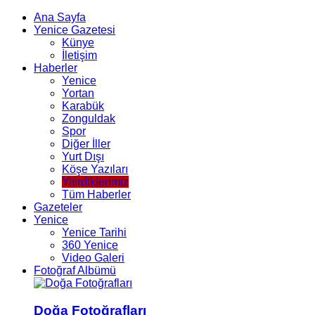
Ana Sayfa
Yenice Gazetesi
Künye
İletişim
Haberler
Yenice
Yortan
Karabük
Zonguldak
Spor
Diğer İller
Yurt Dışı
Köşe Yazıları
Yitirdiklerimiz
Tüm Haberler
Gazeteler
Yenice
Yenice Tarihi
360 Yenice
Video Galeri
Fotoğraf Albümü
Doğa Fotoğrafları