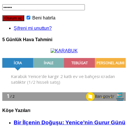
Beni hatırla
Şifreni mi unuttun?
5 Günlük Hava Tahmini
Köşe Yazıları
Bir İlçe­nin Do­ğu­şu: Ye­ni­ce’nin Gurur Günü