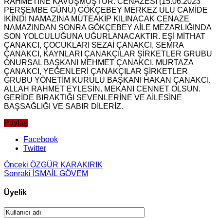
RAHMETİNE KAVUŞMUŞTUR. CENAZESİ (15.06.2023
PERŞEMBE GÜNÜ) GÖKÇEBEY MERKEZ ULU CAMİDE
İKİNDİ NAMAZINA MÜTEAKİP KILINACAK CENAZE
NAMAZINDAN SONRA GÖKÇEBEY AİLE MEZARLIĞINDA
SON YOLCULUĞUNA UĞURLANACAKTIR. EŞİ MİTHAT
ÇANAKCI, ÇOCUKLARI SEZAİ ÇANAKCI, SEMRA
ÇANAKCI, KAYNLARI ÇANAKÇILAR ŞİRKETLER GRUBU
ONURSAL BAŞKANI MEHMET ÇANAKCI, MURTAZA
ÇANAKCI, YEĞENLERİ ÇANAKÇILAR ŞİRKETLER
GRUBU YÖNETİM KURULU BAŞKANI HAKAN ÇANAKCI.
ALLAH RAHMET EYLESİN. MEKANI CENNET OLSUN.
GERİDE BIRAKTIĞI SEVENLERİNE VE AİLESİNE
BAŞSAĞLIĞI VE SABIR DİLERİZ.
Paylaş
Facebook
Twitter
Önceki
ÖZGÜR KARAKIRIK
Sonraki
İSMAİL GÖVEM
Üyelik