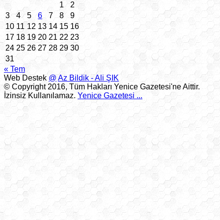
1
2
3
4
5
6
7
8
9
10
11
12
13
14
15
16
17
18
19
20
21
22
23
24
25
26
27
28
29
30
31
« Tem
Web Destek
@
Az Bildik - Ali ŞIK
© Copyright 2016, Tüm Hakları Yenice Gazetesi'ne Aittir.
İzinsiz Kullanılamaz.
Yenice Gazetesi
...