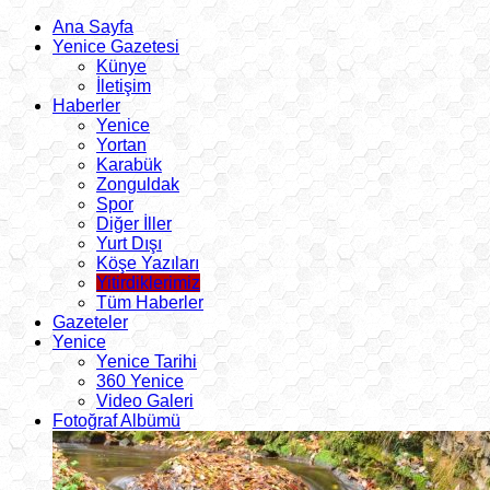
Ana Sayfa
Yenice Gazetesi
Künye
İletişim
Haberler
Yenice
Yortan
Karabük
Zonguldak
Spor
Diğer İller
Yurt Dışı
Köşe Yazıları
Yitirdiklerimiz
Tüm Haberler
Gazeteler
Yenice
Yenice Tarihi
360 Yenice
Video Galeri
Fotoğraf Albümü