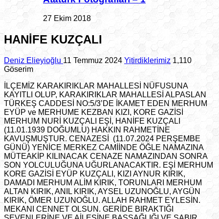
27 Ekim 2018
HANİFE KUZÇALI
Deniz Elieyioğlu
11 Temmuz 2024
Yitirdiklerimiz
1,110
Göserim
İLÇEMİZ KARAKIRIKLAR MAHALLESİ NÜFUSUNA
KAYITLI OLUP, KARAKIRIKLAR MAHALLESİ ALPASLAN
TÜRKEŞ CADDESİ NO:5/3’DE İKAMET EDEN MERHUM
EYÜP ve MERHUME KEZBAN KIZI, KORE GAZİSİ
MERHUM NURİ KUZÇALI EŞİ, HANİFE KUZÇALI
(11.01.1939 DOĞUMLU) HAKKIN RAHMETİNE
KAVUŞMUŞTUR. CENAZESİ (11.07.2024 PERŞEMBE
GÜNÜ) YENİCE MERKEZ CAMİİNDE ÖĞLE NAMAZINA
MÜTEAKİP KILINACAK CENAZE NAMAZINDAN SONRA
SON YOLCULUĞUNA UĞURLANACAKTIR. EŞİ MERHUM
KORE GAZİSİ EYÜP KUZÇALI, KIZI AYNUR KIRIK,
DAMADI MERHUM ALİM KIRIK, TORUNLARI MERHUM
ALTAN KIRIK, ANIL KIRIK, AYSEL UZUNOĞLU, AYGÜN
KIRIK, ÖMER UZUNOĞLU. ALLAH RAHMET EYLESİN.
MEKANI CENNET OLSUN. GERİDE BIRAKTIĞI
SEVENLERİNE VE AİLESİNE BAŞSAĞLIĞI VE SABIR