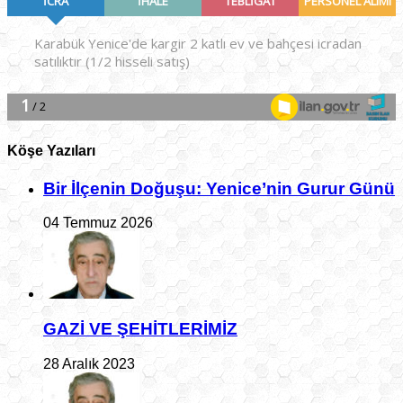
Köşe Yazıları
Bir İlçe­nin Do­ğu­şu: Ye­ni­ce’nin Gurur Günü
04 Temmuz 2026
GAZİ VE ŞEHİTLERİMİZ
28 Aralık 2023