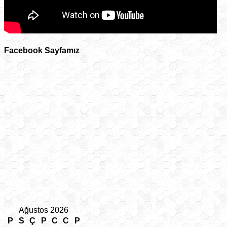
Facebook Sayfamız
Ağustos 2026
P
S
Ç
P
C
C
P