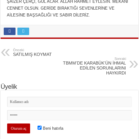
ŞAİZER ÇERÇİ, GÜL ACAR. ALLAH RAHMET EYLESİN. MEKANI
CENNET OLSUN. GERİDE BIRAKTIĞI SEVENLERİNE VE
AİLESİNE BAŞSAĞLIĞI VE SABIR DİLERİZ.
Önceki
SATILMIŞ KOYMAT
Sonraki
TBMM’DE KARABÜK’ÜN İHMAL
EDİLEN SORUNLARINI
HAYKIRDI
Üyelik
Beni hatırla