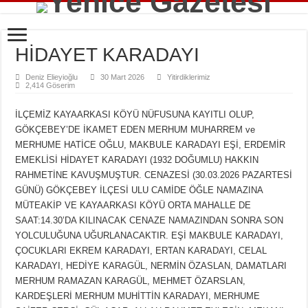
HİDAYET KARADAYI
Deniz Elieyioğlu
30 Mart 2026
Yitirdiklerimiz
2,414 Göserim
İLÇEMİZ KAYAARKASI KÖYÜ NÜFUSUNA KAYITLI OLUP,
GÖKÇEBEY’DE İKAMET EDEN MERHUM MUHARREM ve
MERHUME HATİCE OĞLU, MAKBULE KARADAYI EŞİ, ERDEMİR
EMEKLİSİ HİDAYET KARADAYI (1932 DOĞUMLU) HAKKIN
RAHMETİNE KAVUŞMUŞTUR. CENAZESİ (30.03.2026 PAZARTESİ
GÜNÜ) GÖKÇEBEY İLÇESİ ULU CAMİDE ÖĞLE NAMAZINA
MÜTEAKİP VE KAYAARKASI KÖYÜ ORTA MAHALLE DE
SAAT:14.30’DA KILINACAK CENAZE NAMAZINDAN SONRA SON
YOLCULUĞUNA UĞURLANACAKTIR. EŞİ MAKBULE KARADAYI,
ÇOCUKLARI EKREM KARADAYI, ERTAN KARADAYI, CELAL
KARADAYI, HEDİYE KARAGÜL, NERMİN ÖZASLAN, DAMATLARI
MERHUM RAMAZAN KARAGÜL, MEHMET ÖZARSLAN,
KARDEŞLERİ MERHUM MUHİTTİN KARADAYI, MERHUME