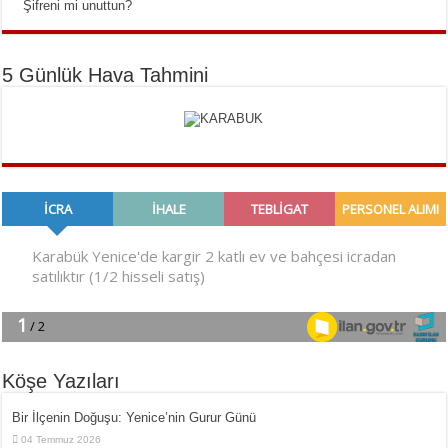
Şifreni mi unuttun?
5 Günlük Hava Tahmini
Köşe Yazıları
Bir İlçe­nin Do­ğu­şu: Ye­ni­ce’nin Gurur Günü
04 Temmuz 2026